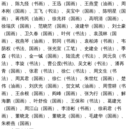
画）、陈九怪（书画）、王迅（国画）、王燕雯（油画）、周
本刚（国画）、王飞（书法）、吴宝中（国画）、陈明星（国
画）、蒋伟民（油画）、徐兆祥（国画）、高明清（国画）、
徐瑞庆（国画）、范晓茫（国画）、凌建华（国画）、刘士豪
（国画）、卫久春（国画）、叶何（书法）、袁茂林（国
画）、祝燕琴（油画）、郭同（书画）、袁柏涛（书画）、韦
荫权（书法、国画）、张光宣（工笔）、史建全（书法）、季
森（书法）、金一铖（国画）、陆流虎（书法）、闵元良（书
法）、李旋（书法）、曹公度(书法)、吴文彬（书法）、潘再
青（国画）、张君（书法）、徐仁（书法）、周文生（书
法）、周其君（国画）、徐仁（书法）、朱世红（国画）、楚
伟（油画）、刘庆光（国画）、贺文斌（油画）、周雪耕（书
画）、王余根（国画）、阎峰（国画）、张为行（国画）、解
海鹏（国画）、叶舒俭（国画）、王保和（书法）、葛建光
（国画）、周江山（国画）、李澎彬（书画）、徐莉君（书
画）、董晓龙（国画）、董晓龙（国画）、毛建华（国画）、
朱桥燕（国画）