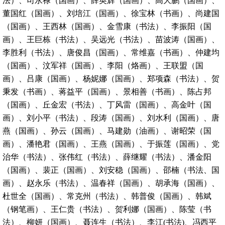
法）、司永禄（国画）、薛英辉（国画）、高大鹏（国画）、
董国红（国画）、刘培江（国画）、徐宝林（书画）、尚建国
（国画）、王西林（国画）、金雪康（书法）、李振阳（国
画）、王巨栋（书法）、吴远光（书法）、苗波涛（国画）、
李胜利（书法）、唐俊昌（国画）、常维嘉（书画）、仲建均
（国画）、汶军祥（国画）、李阳（烙画）、王联盟（国
画）、吕康（国画）、杨妮娜（国画）、郑项森（书法）、贺
秉发（书画）、蒋益平（国画）、景相善（书画）、陈占邦
（国画）、丘金宏（书法）、丁风雷（国画）、高金叶（国
画）、刘小平（书法）、段涛（国画）、刘水利（国画）、唐
燕（国画）、孙云（国画）、马建勋（油画）、谢昭荣（国
画）、潘艳君（国画）、王燕（国画）、于振莲（国画）、党
治华（书法）、张伟红（书法）、薛继耀（书法）、潘金阳
（国画）、裴正（国画）、刘安稳（国画）、邵楠（书法、国
画）、赵永乐（书法）、温春祥（国画）、胡承海（国画）、
杜世全（国画）、常克州（书法）、韩普俊（国画）、韩斌
（钢笔画）、王仁贵（书法）、贺利娜（国画）、陈莹（书
法）、柳妍（国画）、聂连生（书法）、李江(书法)、冯西平