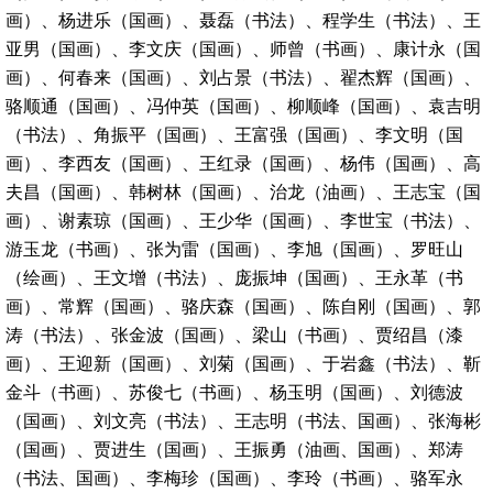
画）、杨进乐（国画）、聂磊（书法）、程学生（书法）、王
亚男（国画）、李文庆（国画）、师曾（书画）、康计永（国
画）、何春来（国画）、刘占景（书法）、翟杰辉（国画）、
骆顺通（国画）、冯仲英（国画）、柳顺峰（国画）、袁吉明
（书法）、角振平（国画）、王富强（国画）、李文明（国
画）、李西友（国画）、王红录（国画）、杨伟（国画）、高
夫昌（国画）、韩树林（国画）、治龙（油画）、王志宝（国
画）、谢素琼（国画）、王少华（国画）、李世宝（书法）、
游玉龙（书画）、张为雷（国画）、李旭（国画）、罗旺山
（绘画）、王文增（书法）、庞振坤（国画）、王永革（书
画）、常辉（国画）、骆庆森（国画）、陈自刚（国画）、郭
涛（书法）、张金波（国画）、梁山（书画）、贾绍昌（漆
画）、王迎新（国画）、刘菊（国画）、于岩鑫（书法）、靳
金斗（书画）、苏俊七（书画）、杨玉明（国画）、刘德波
（国画）、刘文亮（书法）、王志明（书法、国画）、张海彬
（国画）、贾进生（国画）、王振勇（油画、国画）、郑涛
（书法、国画）、李梅珍（国画）、李玲（书画）、骆军永