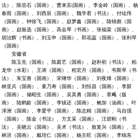
法）、陈尝石（国画）、曹来宾(国画）、李金岭（国画）、杨
春雨（国画）、刘西辰（国画）、魏学君（书法）、付竑伟
（国画）、钟徐飞（国画）、赵梦鑫（国画）、陆锦彪（国
画）、赵振选（国画）、高会琴（书画）、张福渠（国画）、
胡治辉（书画）、刘玉申（国画）、郭花蕊（国画）、张利琴
（国画）
安徽省
陈玉先（国画）、陈庭艺（国画）、赵朴初（书法）、柏
龙华（水彩）、王涛（国画）、程宏月（国画）、韦斯琴（书
法）、朱宝善（国画）、宋继华（国画）、刘夜烽（国画）、
林亚兵（国画）、童乃寿（国画）、刘恒昌（国画）、李荫
（国画）、储昭生（国画）、吴其勇（国画）、章飚（版
画）、陆鹤龄（国画）、李镇还（国画）、鲍加（油画）、叶
泽洲（国画）、李爱平（国画）、陈志精（国画）、马自强
（国画）、陈金（书法）、方文采（国画）、汪碧刚（书
法）、吴晓云（国画）、吴术（书法）、敖复兴（国画）、王
林洪（国画）、戴培仁（国画）、杨主旺（国画）、李锦东