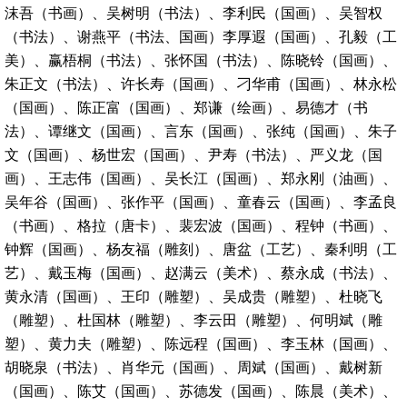
沫吾（书画）、吴树明（书法）、李利民（国画）、吴智权
（书法）、谢燕平（书法、国画）李厚遐（国画）、孔毅（工
美）、赢梧桐（书法）、张怀国（书法）、陈晓铃（国画）、
朱正文（书法）、许长寿（国画）、刁华甫（国画）、林永松
（国画）、陈正富（国画）、郑谦（绘画）、易德才（书
法）、谭继文（国画）、言东（国画）、张纯（国画）、朱子
文（国画）、杨世宏（国画）、尹寿（书法）、严义龙（国
画）、王志伟（国画）、吴长江（国画）、郑永刚（油画）、
吴年谷（国画）、张作平（国画）、童春云（国画）、李孟良
（书画）、格拉（唐卡）、裴宏波（国画）、程钟（书画）、
钟辉（国画）、杨友福（雕刻）、唐盆（工艺）、秦利明（工
艺）、戴玉梅（国画）、赵满云（美术）、蔡永成（书法）、
黄永清（国画）、王印（雕塑）、吴成贵（雕塑）、杜晓飞
（雕塑）、杜国林（雕塑）、李云田（雕塑）、何明斌（雕
塑）、黄力夫（雕塑）、陈远程（国画）、李玉林（国画）、
胡晓泉（书法）、肖华元（国画）、周斌（国画）、戴树新
（国画）、陈艾（国画）、苏德发（国画）、陈晨（美术）、