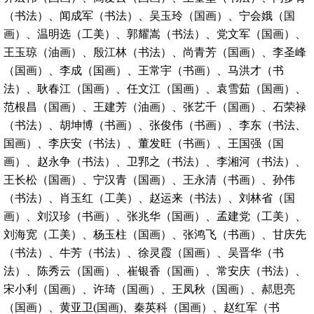
（书法）、闻成军（书法）、吴玉玲（国画）、宁会娥（国
画）、温明选（工美）、郭耀嵩（书法）、党文军（国画）、
王玉琼（油画）、殷江林（书法）、尚青芳（国画）、李圣峰
（国画）、李成（国画）、王常宇（书画）、马洪才（书
法）、耿春江（国画）、任文江（国画）、袁雪茹（国画）、
范根昌（国画）、王建芳（油画）、张艺千（国画）、石荣禄
（书法）、胡坤博（书画）、张俊伟（书画）、李东（书法、
国画）、李庆安（书法）、董发旺（书画）、王国强（国
画）、赵永争（书法）、卫郛之（书法）、李湘河（书法）、
王长松（国画）、宁汉青（国画）、王永清（书画）、孙伟
（书法）、肖玉红（工美）、赵运来（书法）、刘林省（国
画）、刘汉珍（书画）、张兆华（国画）、孟建党（工美）、
刘海宽（工美）、杨玉柱（国画）、张鸿飞（书画）、甘庆先
（书法）、牛芳（书法）、徐灵霞（国画）、吴晋华（书
法）、陈秀云（国画）、崔银香（国画）、常安庆（书法）、
宋小利（国画）、许琦（国画）、王凤秋（国画）、郝思亮
（国画）、黄亚卫(国画)、秦英科（国画）、赵红军（书