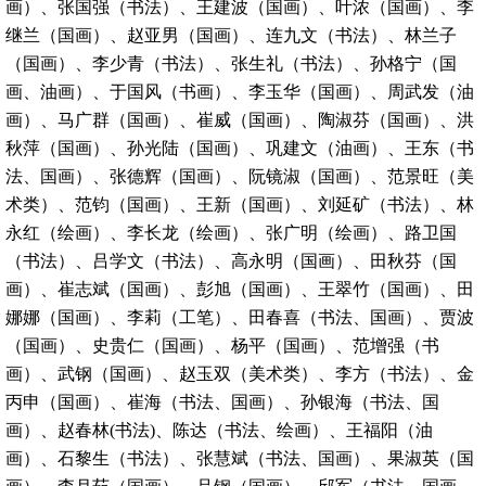
画）、张国强（书法）、王建波（国画）、叶浓（国画）、李
继兰（国画）、赵亚男（国画）、连九文（书法）、林兰子
（国画）、李少青（书法）、张生礼（书法）、孙格宁（国
画、油画）、于国风（书画）、李玉华（国画）、周武发（油
画）、马广群（国画）、崔威（国画）、陶淑芬（国画）、洪
秋萍（国画）、孙光陆（国画）、巩建文（油画）、王东（书
法、国画）、张德辉（国画）、阮镜淑（国画）、范景旺（美
术类）、范钧（国画）、王新（国画）、刘延矿（书法）、林
永红（绘画）、李长龙（绘画）、张广明（绘画）、路卫国
（书法）、吕学文（书法）、高永明（国画）、田秋芬（国
画）、崔志斌（国画）、彭旭（国画）、王翠竹（国画）、田
娜娜（国画）、李莉（工笔）、田春喜（书法、国画）、贾波
（国画）、史贵仁（国画）、杨平（国画）、范增强（书
画）、武钢（国画）、赵玉双（美术类）、李方（书法）、金
丙申（国画）、崔海（书法、国画）、孙银海（书法、国
画）、赵春林(书法)、陈达（书法、绘画）、王福阳（油
画）、石黎生（书法）、张慧斌（书法、国画）、果淑英（国