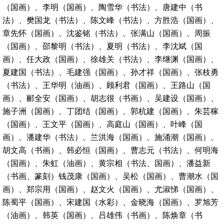
（国画）、李明（国画）、陶雪华（书法）、唐建中（书
法）、樊国龙（书法）、陈文峰（书法）、方胜浩（国画）、
章先怀（国画）、沈鉴铭（书法）、张满山（国画）、周振
（国画）、邵黎明（书法）、夏明（书法）、李沈斌（国
画）、任大政（国画）、徐雄关（书法）、李继渊（国画）、
夏建国（书法）、毛建强（国画）、孙才祥（国画）、张枝勇
（书法）、王华明（油画）、顾利君（国画）、王路山（国
画）、郦全安（国画）、胡志很（书画）、吴建设（国画）、
施子洲（国画）、丁团结（国画）、郭杭建（国画）、朱芸稼
（国画）、王文平（国画）、高庭山（国画）、叶峰（国
画）、潘建华（书法）、兰洪海（国画）、施涌潮（国画）、
胡文高（书画）、韩必恒（国画）、曹志元（书法）、何明海
（国画）、朱虹（油画）、黄宗相（书法、国画）、潘益新
（书画、篆刻）钱茂康（国画）、吴松（国画）、曹潮水（国
画）、郑宗用（国画）、赵文火（国画）、尤淑悌（国画）、
陈蜀平（国画）、宋建国（水彩）、金晓海（国画）、罗旭芳
（油画）、韩英（国画）、吕雄伟（书画）、陈焕章（书