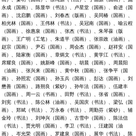
永成（国画）、陈显华（书法）、卢星堂（国画）、俞进（国
画）、沈启鹏（国画）、刘春杰（版画）、吴同椿（国画）、
柏光林（国画）、王伟林（书法）、吴冠南（国画）、喻云程
（国画）、徐惠泉（国画）、张杰（书法）、朱琴葆（版
画）、王广明（工笔）、朱道平（国画）、张崇政（油画）、
赵宗（国画）、尹石（国画）、周会杰（国画）、赵祥安（国
画）、陆家衡（国画）、章炳文（书法）、黄学江（书法）、
席耀良（国画）、姚新峰（国画）、胡晨（国画）、周晨阳
（油画）、张兴来（国画）、黄中秋（国画）、张争平（国
画）、孙照宏（国画）、孙玉兵（国画）、彭达（国画）、刘
懋善（国画）、路朔良（紫砂）、孙年法（国画）、伍建丰
（国画）、周一云（书画）、田野（书法）、张省（国画）、
刘宪（书法）、陈公林（油画）、吴国庆（书法）、梁弘（国
画）、郑斌（书法）、万永春（书法）、周勤芬（紫砂）、辅
金玲（书法）、刘坤兴（国画）、古雪中（国画）、陈法信
（书法）、贾光明（国画）、李卫（书法）、汪建国（油
画）、岑光荣（国画）、罗建泉（国画）、展华（书法）、陈