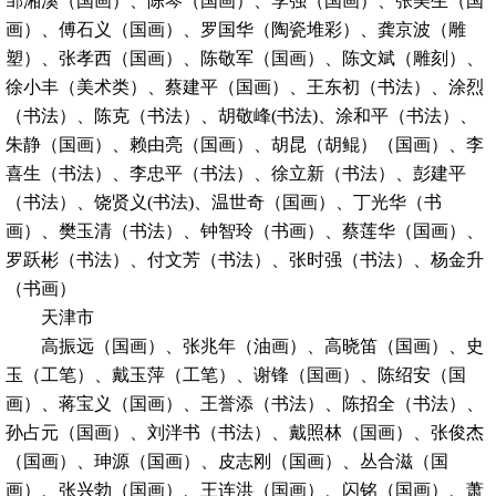
邹湘溪（国画）、陈琴（国画）、李强（国画）、张美生（国
画）、傅石义（国画）、罗国华（陶瓷堆彩）、龚京波（雕
塑）、张孝西（国画）、陈敬军（国画）、陈文斌（雕刻）、
徐小丰（美术类）、蔡建平（国画）、王东初（书法）、涂烈
（书法）、陈克（书法）、胡敬峰(书法)、涂和平（书法）、
朱静（国画）、赖由亮（国画）、胡昆（胡鲲）（国画）、李
喜生（书法）、李忠平（书法）、徐立新（书法）、彭建平
（书法）、饶贤义(书法)、温世奇（国画）、丁光华（书
画）、樊玉清（书法）、钟智玲（书画）、蔡莲华（国画）、
罗跃彬（书法）、付文芳（书法）、张时强（书法）、杨金升
（书画）
天津市
高振远（国画）、张兆年（油画）、高晓笛（国画）、史
玉（工笔）、戴玉萍（工笔）、谢锋（国画）、陈绍安（国
画）、蒋宝义（国画）、王誉添（书法）、陈招全（书法）、
孙占元（国画）、刘泮书（书法）、戴照林（国画）、张俊杰
（国画）、珅源（国画）、皮志刚（国画）、丛合滋（国
画）、张兴勃（国画）、王连洪（国画）、闪铭（国画）、萧