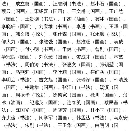
法）、成立慧（国画）、汪碧刚（书法）、赵小石（国画）、
蔡云（国画）、宋绍喜（国画）、王文甫（国画）、王广然
（国画）、王贵德（书法）、丁杰（油画）、冀冰（国画）、
李晓轩（国画）、刘宝堆（书画）、李进（书画）、王晖（国
画）、韩文博（书法）、张仕森（国画）、张永顺（书法）、
邹大力（国画）、张继强（国画）、赵准旺（国画）、满威
（国画）、付小明（书画）、于健（书画）、曾刚（国画）、
毕冠良（国画）、刘永念（国画）、贺成才（国画）、林艺
（书法）、周伯涛（书法）、张惠文（国画）、张锡堃（国
画）、马燕莉（国画）、李叶莉（国画）、崔红兵（国画）、
李明启（书法）、吉文旭（国画）、张瑞深（国画）、韩清茂
（国画）、牛建华（国画）、张江山（书法）、汤滨（国
画）、周振华（书法）、徐德宽（国画）、徐川（国画）、薄
冰（油画）、纪远英（国画）、连春英（国画）、蔡民基（书
法）、陈国光（国画）、周晓芳（国画）、杜小玉（国画）、
齐贞俭（书法）、闵学军（国画）、韩孟达（书法）、马永安
（书法）、朱刚（书法）、王卫华（国画）、白明明（国