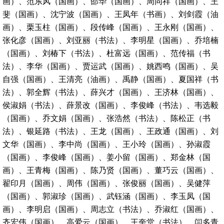
画）、范东风（国画）、邵华（国画）、周同祥（国画）、王
斐（国画）、沈宁波（国画）、王凤年（书画）、刘剑霞（油
画）、栗玉柱（国画）、段传峰（国画）、王永刚（国画）、
张化彦（国画）、刘亚丽（书法）、李明星（国画）、乔培楠
（国画）、刘椿下（书法）、杜富远（国画）、范传福（书
法）、李华（国画）、贾运武（国画）、姚西鸣（国画）、吴
自强（国画）、王清亮（油画）、禹静（国画）、夏国祥（书
法）、郭全辉（书法）、薛兴才（国画）、王济林（国画）、
侯淑娟（书法）、薛景改（国画）、李俊峰（书法）、韦选毅
（国画）、乔文娟（国画）、张浩然（书法）、陈松正（书
法）、银延路（书法）、王龙（国画）、王政通（国画）、刘
文华（国画）、李中尚（国画）、王小玲（国画）、孙淑霞
（国画）、李俊峰（国画）、姜小留（国画）、郑金林（国
画）、王青梅（国画）、陈乃贤（国画）、董巧云（国画）、
翟印月（国画）、周伟（国画）、张俊丽（国画）、吴健萍
（国画）、郭淑珍（国画）、武钰涵（国画）、李玉凤（国
画）、李明启（国画）、周志立（书法）、乔淑红（国画）、
齐宏伟（国画）、高爱云（国画）、王奎堂（书法）、闫多青