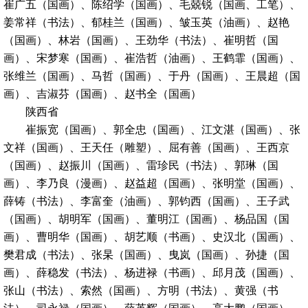
崔广五（国画）、陈绍学（国画）、毛兢锐（国画、工笔）、
姜常祥（书法）、郁桂兰（国画）、皱玉英（油画）、赵艳
（国画）、林岩（国画）、王劲华（书法）、崔明哲（国
画）、宋梦寒（国画）、崔浩哲（油画）、王鹤霏（国画）、
张维兰（国画）、马哲（国画）、于丹（国画）、王晨超（国
画）、吉淑芬（国画）、赵书全（国画）
陕西省
崔振宽（国画）、郭全忠（国画）、江文湛（国画）、张
文祥（国画）、王天任（雕塑）、屈有善（国画）、王西京
（国画）、赵振川（国画）、雷珍民（书法）、郭琳（国
画）、李乃良（漫画）、赵益超（国画）、张明堂（国画）、
薛铸（书法）、李富奎（油画）、郭钧西（国画）、王子武
（国画）、胡明军（国画）、董明江（国画）、杨品国（国
画）、曹明华（国画）、胡艺顺（书画）、史汉北（国画）、
樊君成（书法）、张杲（国画）、曳岚（国画）、孙捷（国
画）、薛稳发（书法）、杨进禄（书画）、邱月茂（国画）、
张山（书法）、索然（国画）、方明（书法）、黄强（书