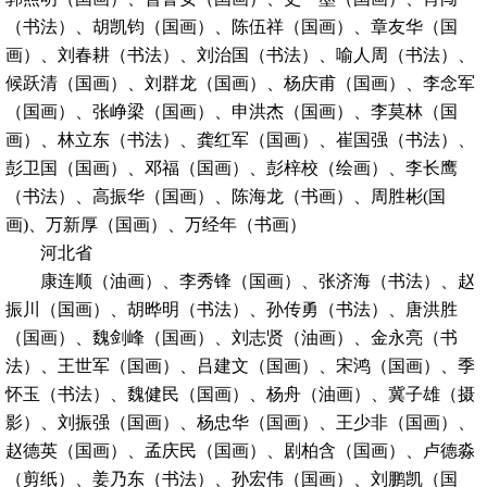
（书法）、胡凯钧（国画）、陈伍祥（国画）、章友华（国
画）、刘春耕（书法）、刘治国（书法）、喻人周（书法）、
候跃清（国画）、刘群龙（国画）、杨庆甫（国画）、李念军
（国画）、张峥梁（国画）、申洪杰（国画）、李莫林（国
画）、林立东（书法）、龚红军（国画）、崔国强（书法）、
彭卫国（国画）、邓福（国画）、彭梓校（绘画）、李长鹰
（书法）、高振华（国画）、陈海龙（书画）、周胜彬(国
画)、万新厚（国画）、万经年（书画）
河北省
康连顺（油画）、李秀锋（国画）、张济海（书法）、赵
振川（国画）、胡晔明（书法）、孙传勇（书法）、唐洪胜
（国画）、魏剑峰（国画）、刘志贤（油画）、金永亮（书
法）、王世军（国画）、吕建文（国画）、宋鸿（国画）、季
怀玉（书法）、魏健民（国画）、杨舟（油画）、冀子雄（摄
影）、刘振强（国画）、杨忠华（国画）、王少非（国画）、
赵德英（国画）、孟庆民（国画）、剧柏含（国画）、卢德淼
（剪纸）、姜乃东（书法）、孙宏伟（国画）、刘鹏凯（国