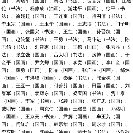
画）、莫瑞军（国画）、黄杰（书法）、贾官亮（国画)、江继
伦（书法）、杨修成（油画）、游建平（国画）、徐平（书
法）、徐翎超（国画）、王连奎（国画）、褚召僖（书法）、
李玉宗（国画）、王玉华（国画）、王志博（书法）、门子明
（国画）、张国兴（书法）、王红（国画）、孙晋凯（国
画）、赵统玺（书法）、王勇（书法）、马斗进（书法）、陈
志鸽（书法）、刘建惠（国画）、王德（国画）、张秀胜（书
法）、张立强（国画）、吕大明（书法）、房博（国画）、于
金平（国画）、尹文卿（国画）、李宽（国画）、李广全（国
画）、薛勇（国画）、陈晶（国画）、张广袖（国画）、邹炜
（国画）、李洪峰（国画）、秦越（书法）、郭金栋（国
画）、王亚一（国画）、付善芬（国画）、田磊（国画）、刘
智军（国画）、袁辉东（国画）、梁宝国（书法）、贾士泰
（国画）、李军（书画）、张颖（国画）、张广忠（国画）、
戚明安（国画）、周克使（国画）王继昌（国画）、孙绪明
（国画）、王京亮（书法）、尹辉（国画）、牟丕芳（国
画）、闫红岩（国画）、韩宗华（国画）、周永才（国画）、
李东阳（国画）、陈绘兵（油画）、谭士章（书法）、马汉跃