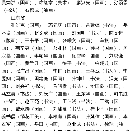
吴炳洪（国画）、席隆章（美术）、廖淑先（国画）、孙霞霞
（书法）、石德成（油画）
山东省
孔维克（国画）、郭元庆（国画）、吕建德（书法）、岳
本贵（国画）、赵文成（国画）、刘国明（书法）、陈文进
（版画）、王书平（国画）、张曦文（国画）、车振（国
画）、韦辛夷（国画）、郑亚林（国画）、薛林（国画）、房
宗基（国画）、李颖华（国画）、徐雪峰（国画）、刘思谦
（国画）、黄学升（国画）、徐平（书法）、徐翎超（国
画）、张广昌（国画）、李征（国画）、王谷成（书法）、李
雯娴（国画）、国建庭（国画）、张坤山（书法）、温光（国
画）、刘兴祥（书法）、马昭贤（书法）、华国良（国画）、
马立勇（书法）、刘庆广（国画）、王东华（国画）、司书胜
（书画）、赵玉亮（书法）、王信晓（书法）、王斌（国
画）、戴永涛（国画）、刘啸泉（书法）、崔少堂（国画）、
姜书霞（绢花工美）、李根顺（国画）、张延信（国画）、李
奉军（国画）、岳田（油画）、赵业成（书法）、徐璟（油