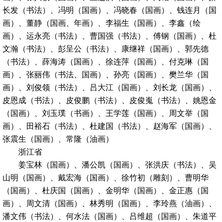
长发（书法）、冯明（国画）、冯晓春（国画）、钱连月（国
画）、董静（国画、年画）、李福生（国画）、李鑫（绘
画）、运永亮（书法）、曹国强（书法）、傅钢（国画）、杜
文瀚（书法）、彭呈公（书法）、康继祥（国画）、郭先德
（书法）、薛海涛（国画）、徐连萍（国画）、付克琳（国
画）、张丽伟（书法、国画）、孙亮（国画）、樊兰华（国
画）、刘俊领（书法）、吕大江（国画）、刘长龙（国画）、
皮恩成（书法）、皮俊鹏（书法）、皮俊嵬（书法）、姚恩金
（国画）、刘玉璞（书画）、王学莲（国画）、周文举（国
画）、田裕石（书法）、杜建国（书法）、赵海军（国画）、
张震生（国画）、常隆（油画）
浙江省
姜宝林（国画）、潘公凯（国画）、张洪庆（书法）、吴
山明（国画）、戴宏海（国画）、徐竹初（雕刻）、曹明华
（国画）、杜庆国（国画）、金明华（国画）、金正惠（国
画）、周文清（国画）、林秀明（国画）、李玲燕（油画）、
潘文伟（书法）、何水法（国画）、吕维超（国画）、朱道平