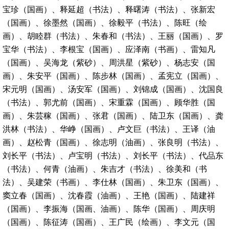
宝珍（国画）、释延超（书法）、释曙涛（书法）、张新宏
（国画）、徐墨然（国画）、徐毅平（书法）、陈旺（绘
画）、胡睦群（书法）、朱春和（书法）、王丽（国画）、罗
宝华（书法）、李根宝（国画）、应泽南（书画）、雷知凡
（国画）、吴海龙（紫砂）、周洪星（紫砂）、杨志安（国
画）、朱安平（国画）、陈步林（国画）、孟宪立（国画）、
宋元明（国画）、汤安军（国画）、刘锦成（国画）、沈国良
（书法）、郭尤前（国画）、宋重霖（国画）、顾华胜（国
画）、朱芸稼（国画）、张君（国画）、陆卫东（国画）、龚
洪林（书法）、华峥（国画）、卢文巨（书法）、王译（油
画）、赵松青（国画）、徐志明（油画）、张良明（书法）、
刘长平（书法）、卢宝明（书法）、刘长平（书法）、代品东
（书法）、何青（油画）、朱吉才（书法）、徐美和（书
法）、吴建荣（书画）、李仕林（国画）、朱卫东（国画）、
窦立春（国画）、沈春霞（油画）、王艳（国画）、陆建祥
（国画）、李振海（国画、油画）、陈华（国画）、周庆明
（国画）、陈征涛（国画）、王广民（绘画）、李文元（国