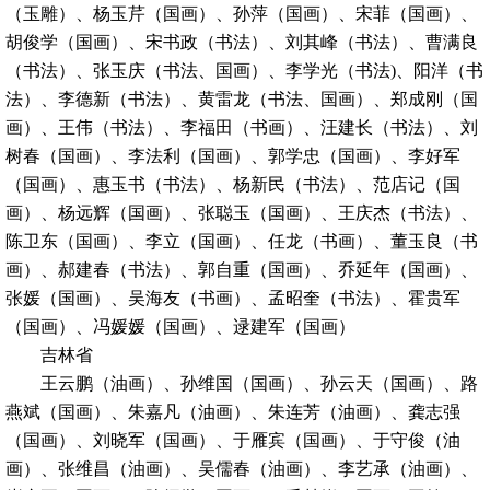
（玉雕）、杨玉芹（国画）、孙萍（国画）、宋菲（国画）、
胡俊学（国画）、宋书政（书法）、刘其峰（书法）、曹满良
（书法）、张玉庆（书法、国画）、李学光（书法)、阳洋（书
法）、李德新（书法）、黄雷龙（书法、国画）、郑成刚（国
画）、王伟（书法）、李福田（书画）、汪建长（书法）、刘
树春（国画）、李法利（国画）、郭学忠（国画）、李好军
（国画）、惠玉书（书法）、杨新民（书法）、范店记（国
画）、杨远辉（国画）、张聪玉（国画）、王庆杰（书法）、
陈卫东（国画）、李立（国画）、任龙（书画）、董玉良（书
画）、郝建春（书法）、郭自重（国画）、乔延年（国画）、
张媛（国画）、吴海友（书画）、孟昭奎（书法）、霍贵军
（国画）、冯媛媛（国画）、逯建军（国画）
吉林省
王云鹏（油画）、孙维国（国画）、孙云天（国画）、路
燕斌（国画）、朱嘉凡（油画）、朱连芳（油画）、龚志强
（国画）、刘晓军（国画）、于雁宾（国画）、于守俊（油
画）、张维昌（油画）、吴儒春（油画）、李艺承（油画）、