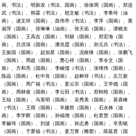
画、书法）、明新农（书法、国画）、徐保周（国画）、郑连
武（书法）、韩霖（书法）、嵇文敏（书法）、李希玲（油
画）、逯文祥（国画）、苗伟亭（书法）、李萍（国画）、黄
淑萍（国画）、张琳琳（油画）、张天佑（国画）、谭晓东
（国画）、王高吉（国画）、邹丽（国画）、郑宏海（国
画）、吕洪深（国画）、潘兆霞（国画）、孙元兵（书法）、
王振国（国画）、赵加星（国画）、况枢锋（国画）、张鹏飞
（国画）、周超（国画）、曹心祥（国画）、李令文（国
画）、方和亮（国画）、李峻儒（书法）、张维伟（国画）、
陈晶（国画）、杜中良（国画）、赵树祥（书法）、左兰新
（国画）、周广福（书法）、姜云宗（国画）、王学德（国
画）、周林俊（国画）、李云田（书法）、郑秋晗（国画）、
王灿（国画）、马英明（国画）、吴秀美（国画）、莫喜峰
（书法）、王雨（国画）、辛建胜（国画）、石永林（油
画）、李学辉（国画）、孙福增（国画）、杜君慧（国画）、
李赫玮（国画）、刘波（国画）、孙志勇（国画）、辛宪铭
（国画）、于爱福（书法）、姜万青（雕塑）、陈延君（国