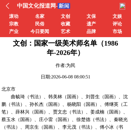
中国文化报道网-
滚动
名家
文创
文保
文娱
宗教
民俗
收藏
遗产
评论
产业
今日要闻
艺术
品牌
市场
文创：国家一级美术师名单（1986
年-2026年）
作者:为民
日期:2026-06-08 08:00:51
北京市
曲毓琦（书法）、韩美林（国画）、刘普生（国画）、沈
鹏（书法）、孙长杰（国画）、杨晓阳（国画）、傅继英（工
笔）、薛林兴（国画）、贾文忠（书法）、姜成楠（国画）、
蔡玉水（国画）、庄小雷（国画）、徐楚德（书法）、秦晓光
（书法）、周京生（国画）、李元茂（书法）、傅小冰（书