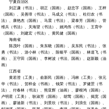
宁夏自治区
刘正谦（书法）、胡正（国画）、赵忠字（国画）、王枰
（国画）、吴善璋（书法）、马成义（书法）、杜衍农（书
法）、康艳杰（国画）、马震（书法）、梁泰芳（国画）、管
维兵（书法）、关海望（书法）、姚鸿伟（书法）、王育中
（国画）、刘建宏（书法）、黄民健（国画）
海南省
陈茂叶（国画）、朱东晓（国画）、吴东民（书法）、张
勇（书法）、游小林（书法）、陈银平（国画）、林道飞（书
画）、王守田（国画）、李树波（书法、国画）、赵新颖（油
画）
江西省
黄若澄（工美）、俞新民（国画）、冯林（工美）、张元
华（书法）、贺梓金（书画）、钱荣（书法）、罗健罡（书
法）、付春林（书法）、熊亚辉（油画）、廖根鸿（国画）、
卢明星（工美）、耿淑芳（国画）、胡莺（国画）、揭宽（国
画）、廖迪新（书法）、刘景欣（书法）、刘浪生（国画）、