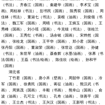
（书法）、齐春江（国画）、秦建华（国画）、李术宝（国
画)、周桂禄（书法）、彭书民（国画）、陈秀双（国画）、周
佳林（书法）、董淑七（书法）、裴根（油画）、刘俊领（书
法）、魏三军（国画）、周晴（书法）、王炳玉（国画）、王
秀峰（国画）、刘小瑶（国画）、牛克镭（书法）、张桂兰
（国画）、王秀红（书画）、汤余铭（国画）、宋烨然（国
画）、张桂龙（国画）、王平华（国画）、郑小君（国画）、
张丹阳（国画）、董淑荣（国画）、张世达（国画）、孙健
（书法）、朱世琴（油画）、聂春辉（水墨/油画）、张奡（书
法/国画）、王磊（书法/绘画）、陈佳欣（绘画）、孙和平
（国画）
湖北省
丁竹君（国画）、唐小禾（壁画）、周韶华（国画）、冷
军（国画）、徐勇民（国画）、蒋征（油画）、熊汉武（书
画）、周第茂（国画）、丰毅（书画）、熊幸山（国画）、俞
波（油画）、孔可立（书法）、孔奇（油画）、张善平（国
画）、王士杰（书法）、王兴汉（国画）、王新明（书法）、