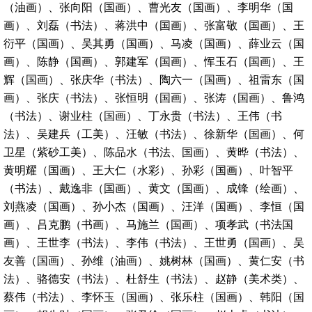
（油画）、张向阳（国画）、曹光友（国画）、李明华（国
画）、刘磊（书法）、蒋洪中（国画）、张富敬（国画）、王
衍平（国画）、吴其勇（国画）、马凌（国画）、薛业云（国
画）、陈静（国画）、郭建军（国画）、恽玉石（国画）、王
辉（国画）、张庆华（书法）、陶六一（国画）、祖雷东（国
画）、张庆（书法）、张恒明（国画）、张涛（国画）、鲁鸿
（书法）、谢业柱（国画）、丁永贵（书法）、王伟（书
法）、吴建兵（工美）、汪敏（书法）、徐新华（国画）、何
卫星（紫砂工美）、陈品水（书法、国画）、黄晔（书法）、
黄明耀（国画）、王大仁（水彩）、孙彩（国画）、叶智平
（书法）、戴逸非（国画）、黄文（国画）、成锋（绘画）、
刘燕凌（国画）、孙小杰（国画）、汪洋（国画）、李恒（国
画）、吕克鹏（书画）、马施兰（国画）、项孝武（书法国
画）、王世李（书法）、李伟（书法）、王世勇（国画）、吴
友善（国画）、孙维（油画）、姚树林（国画）、黄仁安（书
法）、骆德安（书法）、杜舒生（书法）、赵静（美术类）、
蔡伟（书法）、李怀玉（国画）、张乐柱（国画）、韩阳（国