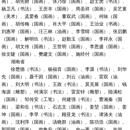
画）、胡先财（国画）、张乃徐（国画）、赵士虎（书法）、
杨卫凡（书法）、王庆丰（国画）、周圣祥（国画）、吴艺童
（美术）、孟爱春（国画）、董双武（国画）、何咏（国
画）、胡传梅（国画）、肖大平（国画）、王治业（书画）、
刘惠琴（国画）、汪三林（油画）、李雪晴（国画）、张启鹏
（国画）、解明玖（书法）、赵勤玉（国画）、李祥永（国
画）、胡文传（国画）、王世明（国画）、李恩盛（国画）、
徐文睫（国画）、樊建文（国画）、施经付（国画）
湖南省
徐楚德（书法）、杨福音（国画）、李潺（书法）、刘华
先（国画）、聂干因（国画）、刘云（油画）、雷双（油
画）、刘大明（书法）、王政（书法）、莫克展（国画）、钱
海源（雕塑）、何满宗（书法）、雷宜锌（雕塑）、陆满松
（国画）、邹传安（工笔）、何建强（书法）、曹湘秦（国
画）、梁和生（书法）、石志文（国画）、姜堃（国画）、姜
坤（国画）、李早（书法）、顾亚龙（书法）、谭涤夫（油
画）、沈利萍（国画）、汤晓群（油画）、陈功浩（国画）、
郭照明（国画）、曾鲁安（国画）、史一墨（国画）、肖闯