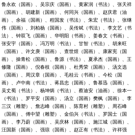
鲁永欢（国画）、吴宗庆（国画）、黄家润（书法）、张天祥
（国画）、胡建新（国画）、何同兴（国画）、赵庆君（油
画）、余福（国画）、程国发（书法）、朱宏（书法）、张继
伟（国画）、刘柏杨（国画）、吴传斌（书法）、李文艺（书
法）、钟双飞（国画）、华明阳（书画）、姜春文（书画）、
张安宇（国画）、冯万明〈书法）、甘智（书法）、胡来旺
（国画）、许文庚〈国画）、查世煜（国画）、康家宪（国
画）、操青松（国画）、鲁源（书法）、夏承杰（国画）、王
修隆（国画）、倪春枝（国画）、杜秀荣（国画）、汤文选
（国画）、周汉章（国画）、毛桂云（书画）、今松（国
画）、卢中南（书法）、蒋昌忠（国画）、鲁慕迅（国画）、
吴丈蜀（书法）、杨坤炳（书法）、蔡迪安（油画）、徐本一
（书法）、罗平安（国画）、汤立（国画）樊枫（国画）、李
三汉（雕塑）、詹志峰（国画）、陈育村（雕塑）、周石峰
（国画）、傅中望（雕塑）、金伯兴（书法）、罗国士（国
画）、李乃蔚（国画）、吴庆林（国画）、施江城（国画）、
汪国新（国画）、强琼（国画）、赵正有（书法）、许祥强