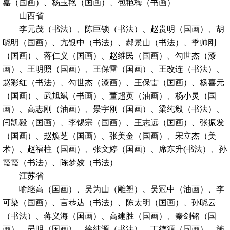
嘉（国画）、杨玉艳（国画）、包艳梅（书画）
山西省
李元茂（书法）、陈巨锁（书法）、赵贵明（国画）、胡
晓明（国画）、亢银中（书法）、郝景山（书法）、季帅刚
（国画）、蒋仁义（国画）、赵维民（国画）、勾世杰（漆
画）、王明照（国画）、王保雷（国画）、王改连（书法）、
赵彩红（书法）、勾世杰（漆画）、王保雷（国画）、杨喜元
（国画）、武旭斌（书画）、董超英（油画）、杨小灵（国
画）、高志刚（油画）、景宇刚（国画）、梁纯毅（书法）、
闫凯毅（国画）、李锡宗（国画）、王志远（国画）、张振发
（国画）、赵焕芝（国画）、张美金（国画）、宋立杰（美
术）、赵福柱（国画）、张文婷（国画）、席东升(书法）、孙
霞霞（书法）、陈梦姣（书法）
江苏省
喻继高（国画）、吴为山（雕塑）、吴冠中（油画）、李
可染（国画）、言恭达（书法）、陈太明（国画）、孙晓云
（书法）、蒋义海（国画）、高建胜（国画）、秦剑铭（国
画）、晏明（国画）、徐纯源（书法）、丁德源（国画）、施