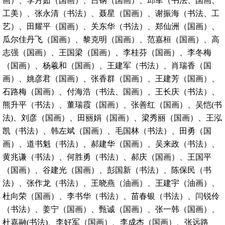
画）、李月茹（国画）、吕钢（国画）、邱军（书法、国画、
工美）、张永清（书法）、聂星（国画）、谢振海（书法、工
艺）、田耀平（国画）、关东华（书法）、郑仙洲（国画）、
瓜尔佳丹飞（国画）、黎克明（国画）、范嘉桓（国画）、高
志强（国画）、王国梁（国画）、李桂芬（国画）、李冬梅
（国画）、杨羲和（国画）、王建军（书法）、肖瑞香（国
画）、姚彦君（国画）、张香群（国画）、王建芳（国画）、
石路梅（国画）、付海浩（书法、国画）、王长庆（书法）、
熊升平（书法）、董瑞霞（国画）、张善红（国画）、吴恺(书
法)、刘彦（国画）、田丽娟（国画）、梁秀丽（国画）、王泓
凯（书法）、韩左斌（国画）、毛国林（书法）、田勇（国
画）、道书魁（书法）、郝建华（国画）、吴来政（书法）、
黄兆谦（书法）、何胜勇（书法）、郝庆（国画）、王国平
（国画）、谷建光（国画）、彭国新（书法）、陈保民（书
法）、张作龙（书法）、王晓燕（油画）、王建宇（油画）、
杜向荣（国画）、李书华（书法）、苗春银（书法）、闫锐伶
（书法）、姜宁（国画）、甄诚（国画）、张一韩（国画）、
杜嘉融(书法)、李好军（国画）、李成杰（国画）、张远路