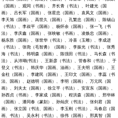
（国画）、观同（书画）、齐长青（书法）、叶建光（国
画）、吕长军（国画）、张星忠（国画）、袁凤文（国画）、
李天旭（国画）、高世久（国画）、孔繁忠（国画）、陈锡山
（书法）、李叔平（国画）、杨怀余（国画）、张一飞（书
法）、李庆鑫（国画）、张映敏（书画）、凌焕忠（国画）、
杨东胜（国画）、张世华（书法）、冷喜（玉雕）、李成进
（书法）、张尧（毛智勇）（国画）、李振光（书法）、张秀
海（书法）、韩明森（国画）、陈强田（书法）、马长森（书
法）、从沛瑚(书法）、王新彦（书法）、管春和（书法）、于
登义（书法）、韩庆华（国画、油画）、王夫明（国画）、王
金柱（国画）、李建民（国画）、王印文（国画）、李蕊（书
法、国画）、赵德明（国画）、李明（国画）、万元民（国
画）、刘夫太（国画）、徐立平（书法）、安宣东（国画）、
孙西贞（书画）、李家成（国画）、程洪森（国画）、邢华林
（国画）、潘同春（篆刻）、孙灿庆（书法）、张剑君（国
画）、张立国（书法、国画）、李玉刚（书法）、马春启（国
画、书法）、吴永利（书法）、徐伟（国画）、邢真智（国