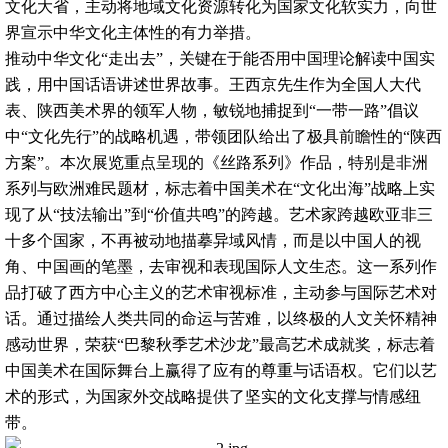
文化大省，主动将地域文化资源转化为国家文化软实力，向世
界宣示中华文化主体性的有力举措。
推动中华文化“走出去”，关键在于能否用中国理论解读中国实
践，用中国话语讲述世界故事。王西京先生作为全国人大代
表、陕西美术界的领军人物，敏锐地捕捉到“一带一路”倡议
中“文化先行”的战略机遇，带领团队给出了极具前瞻性的“陕西
方案”。本次展览重点呈现的《丝路系列》作品，特别是非洲
系列与欧洲难民题材，标志着中国美术在“文化出海”战略上实
现了从“技法输出”到“价值共鸣”的跨越。艺术家跨越欧亚非三
十多个国家，不再被动地描摹异域风情，而是以中国人的视
角、中国画的笔墨，去审视和表现国际人文生态。这一系列作
品打破了西方中心主义的艺术审视标准，主动参与国际艺术对
话。通过描绘人类共同的命运与苦难，以终极的人文关怀精神
感动世界，荣获“巴黎秋季艺术沙龙”最高艺术成就奖，标志着
中国美术在国际舞台上赢得了应有的尊重与话语权。它们以艺
术的形式，为国家外交战略提供了坚实的文化支撑与情感纽
带。