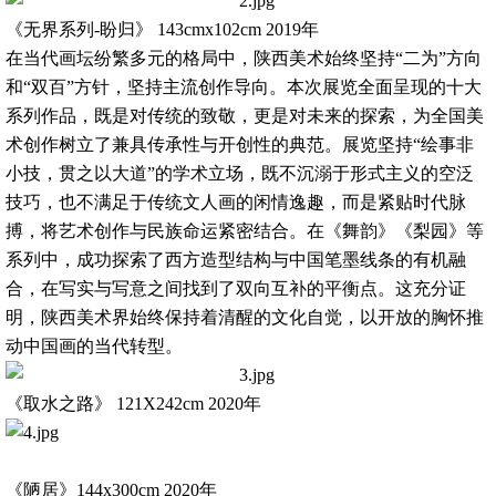
《无界系列-盼归》 143cmx102cm 2019年
在当代画坛纷繁多元的格局中，陕西美术始终坚持“二为”方向
和“双百”方针，坚持主流创作导向。本次展览全面呈现的十大
系列作品，既是对传统的致敬，更是对未来的探索，为全国美
术创作树立了兼具传承性与开创性的典范。展览坚持“绘事非
小技，贯之以大道”的学术立场，既不沉溺于形式主义的空泛
技巧，也不满足于传统文人画的闲情逸趣，而是紧贴时代脉
搏，将艺术创作与民族命运紧密结合。在《舞韵》《梨园》等
系列中，成功探索了西方造型结构与中国笔墨线条的有机融
合，在写实与写意之间找到了双向互补的平衡点。这充分证
明，陕西美术界始终保持着清醒的文化自觉，以开放的胸怀推
动中国画的当代转型。
《取水之路》 121X242cm 2020年
《陋居》144x300cm 2020年