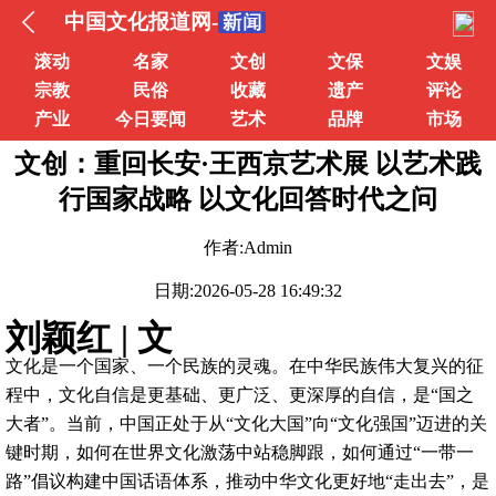
中国文化报道网-
滚动
名家
文创
文保
文娱
宗教
民俗
收藏
遗产
评论
产业
今日要闻
艺术
品牌
市场
文创：重回长安·王西京艺术展 以艺术践
行国家战略 以文化回答时代之问
作者:Admin
日期:2026-05-28 16:49:32
刘颖红 | 文
文化是一个国家、一个民族的灵魂。在中华民族伟大复兴的征
程中，文化自信是更基础、更广泛、更深厚的自信，是“国之
大者”。当前，中国正处于从“文化大国”向“文化强国”迈进的关
键时期，如何在世界文化激荡中站稳脚跟，如何通过“一带一
路”倡议构建中国话语体系，推动中华文化更好地“走出去”，是