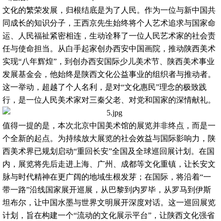
文化的繁荣发展，归根结底是为了人民。作为一位与新中国共
同成长的知识分子，王西京先生始终将个人艺术追求与国家命
运、人民福祉紧密相连，生动诠释了一位人民艺术家的社会责
任与使命担当。从白手起家创办西安中国画院，推动陕西美术
实现“八年辉煌”，到创办西安国际少儿美术节、陕西美术事业
发展基金会，他始终是陕西文化公益事业的组织者与推动者。
这一举动，超越了个人名利，是对“文化惠民”理念的极致践
行，是一位人民美术家对三秦父老、对党和国家的深情献礼。
值得一提的是，本次北京中国美术馆的展览并非终点，而是一
个全新的起点。为持续放大展览的社会效益与国际影响力，陕
西美术界已规划启动“重回长安”全国及全球巡回展计划。在国
内，展览将先后走进上海、广州、成都等文化重镇，让长安文
脉与时代精神在更广阔的地域生根发芽；在国际，将沿着“一
带一路”沿线国家展开巡展，从巴黎到内罗毕，从罗马到伊斯
坦布尔，让中国水墨与世界文明展开深度对话。这一巡回展览
计划，旨在构建一个“流动的文化展示平台”，让陕西文化强省