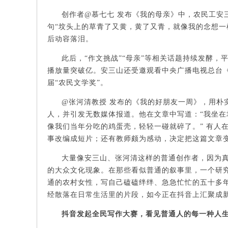
创作者@慕七七 发布《我的母亲》中，农民工安
句“坟头上的草青了又黄，黄了又青，就像我的念想一
后动容落泪。
此后，“作文挑战”“母亲”等相关话题持续发酵
播放量突破亿。安三山还受邀观看中央广播电视总台《2
届“农民文学奖”。
@张河清教授 发布的《我的好朋友一周》，用朴
人，并引发无数媒体报道。他在文章中写道：“我坐
像我们当年分吃的鸡蛋壳，轻轻一碰就碎了。” 有人
事改编成短片；还有教师颇为感动，决定把这篇文章
大量像安三山、张河清这样的普通创作者，因为真
的大众文化现象。在那些看似普通的叙事里，一个研
通的农村女性，写自己磕磕绊绊、急急忙忙的五十多
经散落在日常生活里的片段，如今正在抖音上汇聚成
抖音发起全民写作大赛，看见普通人的每一种人