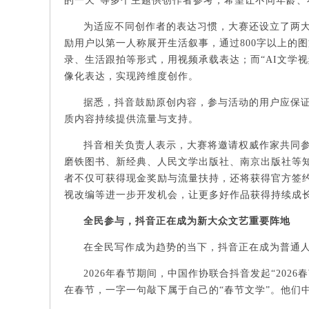
的一天”等多个主题供创作者参考，希望让不同年龄
为适应不同创作者的表达习惯，大赛还设立了两大
励用户以第一人称展开生活叙事，通过800字以上的
录、生活跟拍等形式，用视频承载表达；而“AI文学
像化表达，实现跨维度创作。
据悉，抖音鼓励原创内容，参与活动的用户应保
质内容持续提供流量与支持。
抖音相关负责人表示，大赛将邀请权威作家共同
磨铁图书、新经典、人民文学出版社、南京出版社等
者不仅可获得现金奖励与流量扶持，还将获得官方签
视改编等进一步开发机会，让更多好作品获得持续成
全民参与，抖音正在成为新大众文艺重要阵地
在全民写作成为趋势的当下，抖音正在成为普通
2026年春节期间，中国作协联合抖音发起“202
在春节，一字一句敲下属于自己的“春节文学”。他们