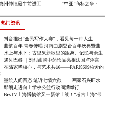
惠州仲恺最牛前进工
“中亚”商标之争：
热门资讯
抖音推出“全民写作大赛”，看见每一种人生
曲韵百年 青春传唱 河南曲剧登台百年庆典暨曲
水上与水下：古里果新歌里的距离、记忆与余生
遇见巴黎 ｜刘甜甜携中药饰品亮相法国卢浮宫
在陆家嘴核心，与艺术共居——PARK699柏舍的
优
墨绘人间百态 笔诉七情六欲 ——画家石兴旺水
郎朗走进向上学校公益行动圆满举行
BesTV上海博物馆又一新馆上线！“考古上海”带