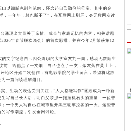
三山以细腻克制的笔触，怀念起自己勤俭的母亲。其中的金
样，一年年，总也断不了”，在互联网上刷屏，令无数网友读
，平台涌现出大量关于亲情、成长与家庭记忆的内容，相关话题
026年春节联欢晚会》的首次彩排，并在今年2月荣获第12
实的文字纪念自己因公殉职的大学室友刘一周，感动无数陌生
在坟前，给他点了一支烟，自己也点了一支，烟灰落在黄土上，
在评论区开始二次创作；有电影学院的学生留言，希望将此故
变为一篇阅读理解题目。
实、生动的表达受到关注，“人人都能写作”逐渐成为一种新
究生写自己长大后，明白父亲那一拖拉机石头的重量；一位普
年；一个男人写自己在城市里开黑三轮车拉客的一天。这些曾
新的写作潮流，引发全网讨论。
生