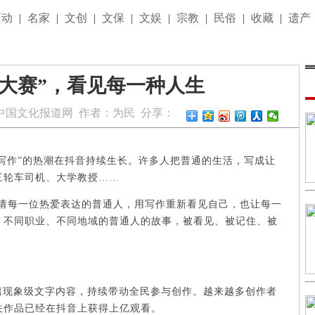
滚动
|
名家
|
文创
|
文保
|
文娱
|
宗教
|
民俗
|
收藏
|
遗产
大赛”，看见每一种人生
中国文化报道网
作者：
为民
分享：
写作”的热潮在抖音持续生长。许多人把普通的生活，写成让
三轮车司机、大学教授……
，邀请每一位热爱表达的普通人，用写作重新看见自己，也让每一
、不同职业、不同地域的普通人的故事，被看见、被记住、被
多篇现象级文字内容，持续带动全民参与创作。越来越多创作者
关作品已经在抖音上获得上亿观看。