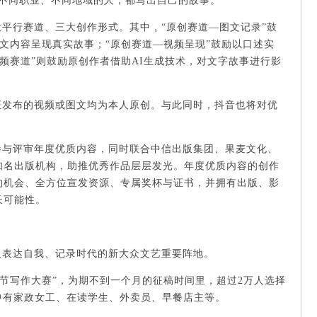
、不同职业、不同地域的人，都写出自己的故事。
平行赛道、三大创作形式。其中，“原创赛道—图文记录”鼓
图文内容呈现真实故事；“原创赛道—视频呈现”鼓励以口述实
视频赛道”则鼓励原创作者借助AI生成技术，对文字故事进行影
证发布的视频或图文均为本人原创。与此同时，抖音也将对优
参与评审年度优质内容，同时联合中信出版集团、果麦文化、
知名出版机构，助推优秀作品层层发光。年度优质内容的创作
约机会、全方位宣发资源、专属奖杯与证书，并拥有出版、影
长可能性。
人表达自我、记录时代的新大众文艺重要阵地。
6春节写作大赛”，为期不到一个月的征稿时间里，超过2万人选择
中有家政女工、在读学生、外卖员、早餐店主等。