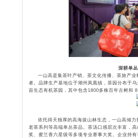
深耕单丛
一山高是集茶叶产销、茶文化传播、茶旅产业
者。品牌生产基地位于潮州凤凰镇，茶园分布于乌岽
亩生态有机茶园，其中包含1800多株百年古树和 
依托得天独厚的高海拔山林生态，一山高倾力打造
老茶系列等高端单丛茶品。茶汤口感层次丰富，高
奖、蜜兰香六星级等多项专业赛事大奖。企业持有