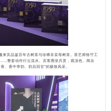
邀来宾品鉴百年古树茶与珍稀非卖母树茶。茶艺师恪守工
……整套动作行云流水。宾客围坐共赏，观汤色、闻丛
含香、香中带韵、韵后回甘”的极致风采。