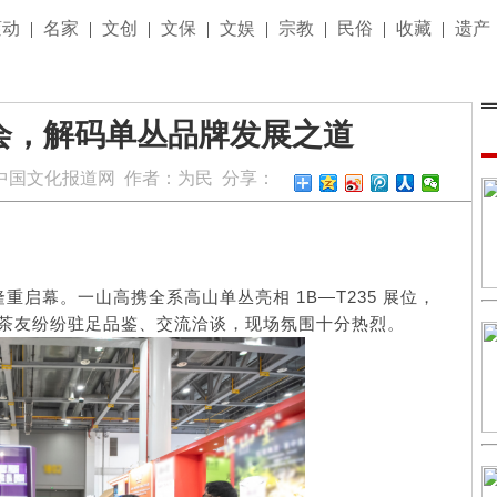
滚动
|
名家
|
文创
|
文保
|
文娱
|
宗教
|
民俗
|
收藏
|
遗产
会，解码单丛品牌发展之道
中国文化报道网
作者：
为民
分享：
重启幕。一山高携全系高山单丛亮相 1B—T235 展位，
茶友纷纷驻足品鉴、交流洽谈，现场氛围十分热烈。