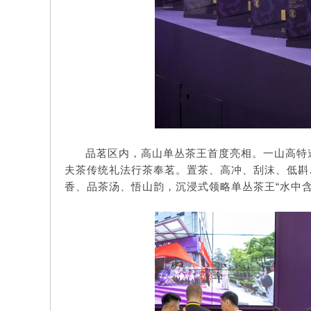
品茗区内，高山单丛茶王首度亮相。一山高特
夫茶传统礼法行茶奉茗。置茶、高冲、刮沫、低斟
香、品茶汤、悟山韵，沉浸式领略单丛茶王“水中