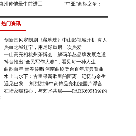
惠州仲恺最牛前进工
“中亚”商标之争：
热门资讯
创新国风定制剧《藏地珠》中山影视城开机 真人
热血之城辽宁，用足球重启一次热爱
一山高亮相杭州茶博会，解码单丛品牌发展之道
抖音推出“全民写作大赛”，看见每一种人生
曲韵百年 青春传唱 河南曲剧登台百年庆典暨曲
水上与水下：古里果新歌里的距离、记忆与余生
遇见巴黎 ｜刘甜甜携中药饰品亮相法国卢浮宫
在陆家嘴核心，与艺术共居——PARK699柏舍的
优