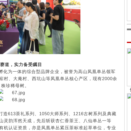
赛道，实力备受瞩目
孵化为一体的综合型品牌企业，被誉为高山凤凰单丛领军
村、大庵村、西坑山等凤凰单丛核心产区，现有2000余
8 株珍稀母树。
613茶礼系列、1050大师系列、1216古树系列及典藏
山灵韵浑然天成，先后斩获杏仁香茶王、八仙单丛一等
有机认证资质，亦是凤凰单丛紧压茶标准起草单位，专业