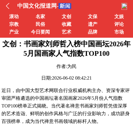
中国文化报道网-
滚动
名家
文创
文保
文娱
宗教
民俗
收藏
遗产
评论
产业
今日要闻
艺术
品牌
市场
文创：书画家刘师哲入榜中国画坛2026年
5月国画家人气指数TOP100
作者:为民
日期:2026-06-02 08:42:21
近日，由中国大型艺术网联合行业权威机构主办、资深专家评
审团严格遴选的中国画坛著名国画家2026年5月份人气指数
TOP100榜单正式揭晓。当代著名禅意书画家刘师哲凭借深厚
的艺术造诣、鲜明的创作风格与广泛的行业影响力，成功跻身
百强榜单，成为当代禅意书画领域的标杆人物。