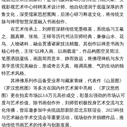
视影视艺术中心特聘美术设计师。他自幼浸润于底蕴深厚的齐
鲁文化，深受儒家思想熏陶，后潜心研习释道文化，将传统文
脉与禅理智慧深度融入书画创作。
在艺术传承上，刘师哲深耕传统笔墨根基，系统临习王羲
之、颜真卿、张旭、王铎等历代书法宗师经典，兼修山水、花
鸟、人物诸科，融会贯通诸家技法精髓。其创作以禅意书画为
核心特色，主张“以禅入画、以画载道”，作品构图空灵简洁、
笔墨洒脱凝练，画面简而意丰、静而致远，将佛理禅机与东方
美学意境完美融合，形成奇古天真、格调高雅、气韵生动的独
特艺术风格。
其禅佛系列作品备受业界与藏家青睐，代表作《山居图》
《罗汉悠然图》等多次在国内外艺术展中亮相，《罗汉悠然
图》更在拍卖市场以3.6万元高价成交，彰显出强劲的市场认可
度与艺术价值。除书画创作外，刘师哲积极投身艺术交流与文
化传播，曾应邀参加中央统战部新阶层北京联谊会、2023科技
与艺术融合学术交流会等重要活动，现场创作并捐赠作品，推
动传统书画艺术的传承与创新发展。