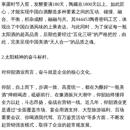
寒露时节入窖，发酵要满180天，陶藏在1800天以上。如此匠
心，才能实现中国白酒酿造多种要素之间的互动、碰撞、融
合、平衡，积杂成醇，融融与共。其944453陶香密码工艺，体
现出了中国白酒风味的上乘表达。与此同时，为了保证每一瓶
太阳酒的超高品质，后期也要经过“五化三研”的严格把控，由
此，完美呈现中国美酒“天人合一”的品质之魂。
2.太阳精神的奋斗标杆。
对仰韶酒业而言，奋斗就是企业的核心文化。
仰韶，自上而下，步调一致、高度统一，都在为酿好“一瓶美
酒”殚精竭虑，砥砺前行。在豫酒振兴大潮中，仰韶始终懂得
全力以赴，斗志昂扬，奋战在营销一线。近几年，仰韶酒业更
是通过“全面覆盖市场、宴会用酒支持、大型旅游福利、百场
重要会议、你喝酒我代驾、百万鉴赏活动”等多方面，不断发
起营销强攻模式，取得了企业的超常规发展。