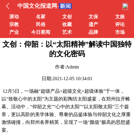
中国文化报道网-
滚动
名家
文创
文保
文娱
宗教
民俗
收藏
遗产
评论
产业
今日要闻
艺术
品牌
市场
文创：仰韶：以“太阳精神”解读中国独特
的文化密码
作者:Admin
日期:2021-12-05 10:34:01
12月5日，一场融“超级产品+超级文化+超级体验”于一体，
以“致敬心中的太阳”为主题的彩陶坊太阳盛宴，在郑州拉开帷
幕。活动中，“仰韶之光”“心中的太阳”“以太阳敬太阳”三个篇
章，更以高阶的美学体验、尊奢的品鉴体验与仰韶文化之厚重
激情碰撞，向郑州各界精英，呈现了一场“颜值”极高的思想盛
宴。