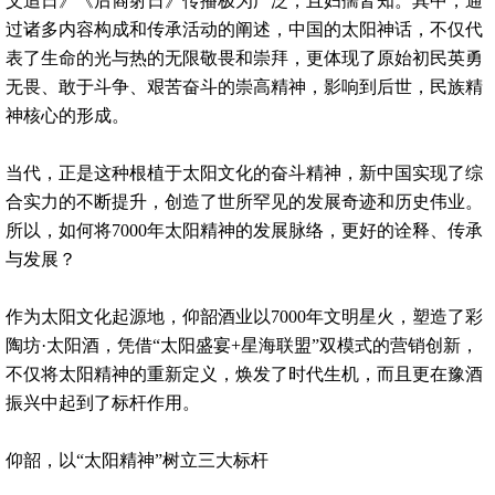
父追日》《后裔射日》传播极为广泛，且妇孺皆知。其中，通
过诸多内容构成和传承活动的阐述，中国的太阳神话，不仅代
表了生命的光与热的无限敬畏和崇拜，更体现了原始初民英勇
无畏、敢于斗争、艰苦奋斗的崇高精神，影响到后世，民族精
神核心的形成。
当代，正是这种根植于太阳文化的奋斗精神，新中国实现了综
合实力的不断提升，创造了世所罕见的发展奇迹和历史伟业。
所以，如何将7000年太阳精神的发展脉络，更好的诠释、传承
与发展？
作为太阳文化起源地，仰韶酒业以7000年文明星火，塑造了彩
陶坊·太阳酒，凭借“太阳盛宴+星海联盟”双模式的营销创新，
不仅将太阳精神的重新定义，焕发了时代生机，而且更在豫酒
振兴中起到了标杆作用。
仰韶，以“太阳精神”树立三大标杆