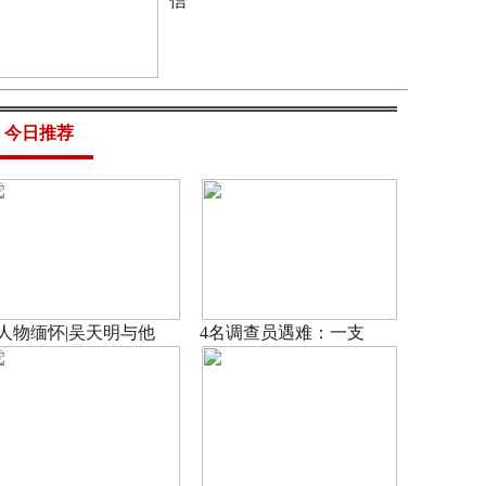
信
今日推荐
人物缅怀|吴天明与他
4名调查员遇难：一支