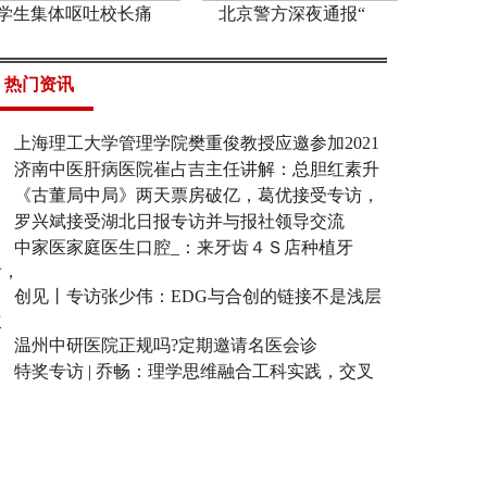
学生集体呕吐校长痛
北京警方深夜通报“
热门资讯
上海理工大学管理学院樊重俊教授应邀参加2021
济南中医肝病医院崔占吉主任讲解：总胆红素升
《古董局中局》两天票房破亿，葛优接受专访，
罗兴斌接受湖北日报专访并与报社领导交流
中家医家庭医生口腔_：来牙齿４Ｓ店种植牙
齿，
创见丨专访张少伟：EDG与合创的链接不是浅层
次
温州中研医院正规吗?定期邀请名医会诊
特奖专访 | 乔畅：理学思维融合工科实践，交叉