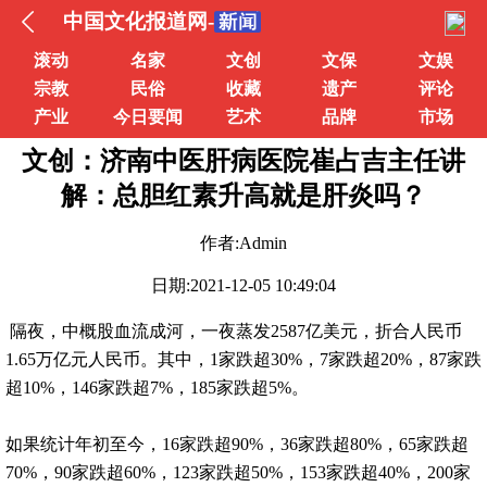
中国文化报道网-
滚动
名家
文创
文保
文娱
宗教
民俗
收藏
遗产
评论
产业
今日要闻
艺术
品牌
市场
文创：济南中医肝病医院崔占吉主任讲
解：总胆红素升高就是肝炎吗？
作者:Admin
日期:2021-12-05 10:49:04
隔夜，中概股血流成河，一夜蒸发2587亿美元，折合人民币
1.65万亿元人民币。其中，1家跌超30%，7家跌超20%，87家跌
超10%，146家跌超7%，185家跌超5%。
如果统计年初至今，16家跌超90%，36家跌超80%，65家跌超
70%，90家跌超60%，123家跌超50%，153家跌超40%，200家