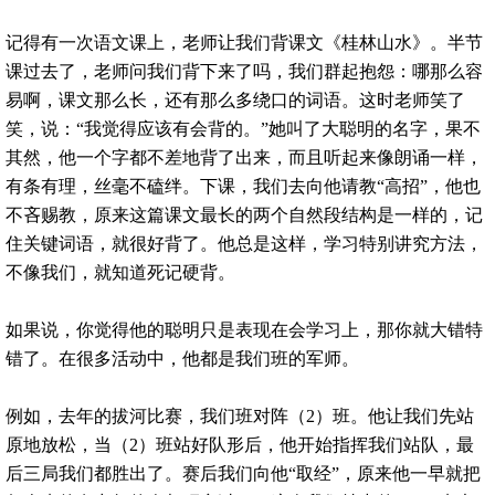
记得有一次语文课上，老师让我们背课文《桂林山水》。半节
课过去了，老师问我们背下来了吗，我们群起抱怨：哪那么容
易啊，课文那么长，还有那么多绕口的词语。这时老师笑了
笑，说：“我觉得应该有会背的。”她叫了大聪明的名字，果不
其然，他一个字都不差地背了出来，而且听起来像朗诵一样，
有条有理，丝毫不磕绊。下课，我们去向他请教“高招”，他也
不吝赐教，原来这篇课文最长的两个自然段结构是一样的，记
住关键词语，就很好背了。他总是这样，学习特别讲究方法，
不像我们，就知道死记硬背。
如果说，你觉得他的聪明只是表现在会学习上，那你就大错特
错了。在很多活动中，他都是我们班的军师。
例如，去年的拔河比赛，我们班对阵（2）班。他让我们先站
原地放松，当（2）班站好队形后，他开始指挥我们站队，最
后三局我们都胜出了。赛后我们向他“取经”，原来他一早就把