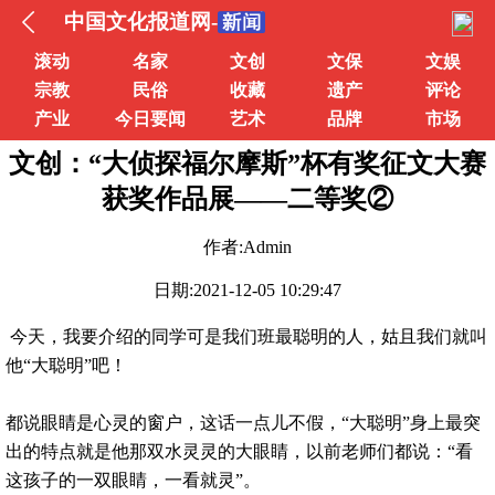
中国文化报道网-
滚动
名家
文创
文保
文娱
宗教
民俗
收藏
遗产
评论
产业
今日要闻
艺术
品牌
市场
文创：“大侦探福尔摩斯”杯有奖征文大赛
获奖作品展——二等奖②
作者:Admin
日期:2021-12-05 10:29:47
今天，我要介绍的同学可是我们班最聪明的人，姑且我们就叫
他“大聪明”吧！
都说眼睛是心灵的窗户，这话一点儿不假，“大聪明”身上最突
出的特点就是他那双水灵灵的大眼睛，以前老师们都说：“看
这孩子的一双眼睛，一看就灵”。