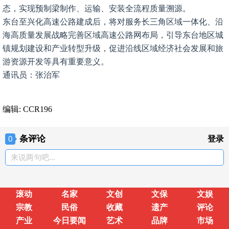
态，实现预制梁制作、运输、安装全流程质量溯源。
东台至兴化高速公路建成后，将对服务长三角区域一体化、沿
海高质量发展战略完善区域高速公路网布局，引导东台地区城
镇规划建设和产业转型升级，促进沿线区域经济社会发展和旅
游资源开发等具有重要意义。
通讯员：张治军
编辑: CCR196
条评论
0
登录
来说两句吧...
滚动
名家
文创
文保
文娱
宗教
民俗
收藏
遗产
评论
产业
今日要闻
艺术
品牌
市场