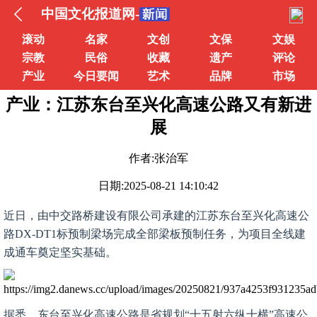
中国文化报道网-
滚动
名家
文创
文保
文娱
宗教
民俗
收藏
遗产
评论
产业
今日要闻
艺术
品牌
市场
产业：江苏东台至兴化高速公路又有新进
展
作者:张治军
日期:2025-08-21 14:10:42
近日，由中交路桥建设有限公司承建的江苏东台至兴化高速公
路DX-DT1标预制梁场完成全部梁板预制任务，为项目全线建
成通车奠定坚实基础。
据悉，东台至兴化高速公路是省规划“十五射六纵十横”高速公