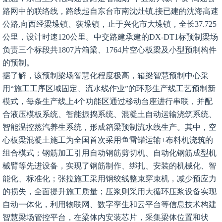
路网中的联络线，路线起自东台市南沈灶镇,接已建的沈海高速
公路,向西经梁垛镇、荻垛镇，止于兴化市大垛镇，全长37.725
公里，设计时速120公里。中交路建承建的DX-DT1标预制梁场
负责三个标段共1807片箱梁、1764片空心板梁及小型预制构件
的预制。
据了解，该预制梁场智慧化程度极高，箱梁智慧预制中心采
用“施工工序区域固定、流水线作业”的环形生产线工艺预制新
模式，每条生产线上4个功能区通过移动台座进行串联，并配
合液压模板系统、智能振捣系统、混凝土自动运输浇筑系统、
智能温控蒸汽养生系统，形成箱梁预制流水线生产。其中，空
心板梁混凝土施工为全国首次采用鱼雷罐运输+布料机浇筑的
组合模式；钢筋加工引用自动钢筋剪切机、自动化钢筋成型机
械臂等先进设备，实现了钢筋制作、绑扎、安装的机械化、智
能化、标准化；张拉施工采用钢绞线整束穿束机，减少预应力
的损失，全面提升施工质量；压浆则采用大循环压浆设备实现
自动一体化，利用物联网、数字孪生和云平台等信息技术构建
智慧梁场管控平台，在梁体内安装芯片，采集梁体位置和状