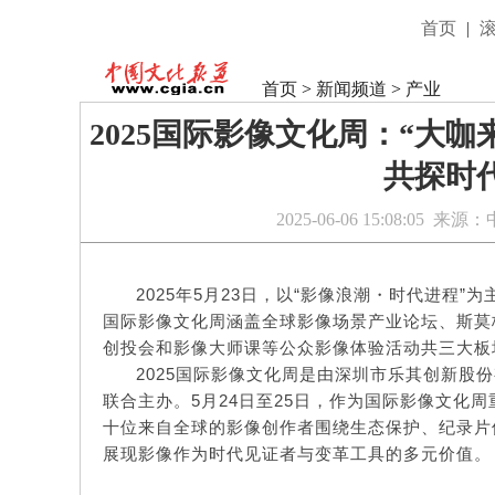
首页
|
首页
>
新闻频道
>
产业
2025国际影像文化周：“大
共探时
2025-06-06 15:08:05
来源：
2025年5月23日，以“影像浪潮・时代进程”
国际影像文化周涵盖全球影像场景产业论坛、斯莫
创投会和影像大师课等公众影像体验活动共三大板
2025国际影像文化周是由深圳市乐其创新股份
联合主办。5月24日至25日，作为国际影像文化
十位来自全球的影像创作者围绕生态保护、纪录片
展现影像作为时代见证者与变革工具的多元价值。