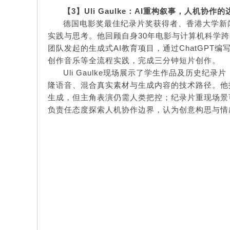
【
3】
Uli Gaulke：AI重构叙事，人机协作
德国电影奖最佳纪录片奖获得者、香港大学新闻与传
实践与思考。他回顾自身30年电影与计算机科学跨
团队发起的生成式AI教育项目，通过ChatGPT编写故事
创作音乐等全流程实践，完成三分钟短片创作。
Uli Gaulke现场展示了学生作品及历史纪
隆语音、混合真实素材与生成内容的技术路径。他
生成，但主角表演仍需人类把控；纪录片重现场景
负责任态度探索人机协作边界，认为创意构思与情