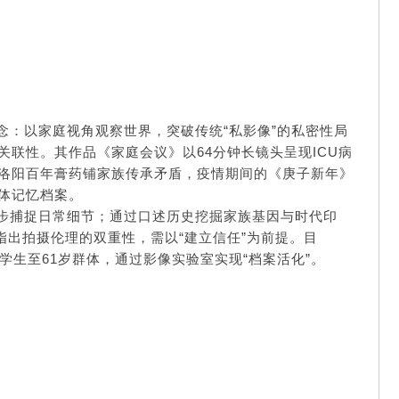
念：以家庭视角观察世界，突破传统“私影像”的私密性局
联性。其作品《家庭会议》以64分钟长镜头呈现ICU病
洛阳百年膏药铺家族传承矛盾，疫情期间的《庚子新年》
体记忆档案。
步捕捉日常细节；通过口述历史挖掘家族基因与时代印
指出拍摄伦理的双重性，需以“建立信任”为前提。目
盖中学生至61岁群体，通过影像实验室实现“档案活化”。