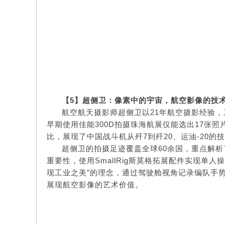
【
5】
超侧卫：像素中的宇宙，航空影像的技
航空航天摄影师超侧卫以21年航空摄影经验
早期使用佳能300D拍摄珠海航展仅能选出17张照
比，展现了中国战斗机从歼7到歼20、运油-20的
超侧卫的拍摄足迹覆盖全球60余国，重点解
重要性，使用SmallRig斯莫格拓展配件实现单人
现工业之美”的理念，通过驾驶舱视角记录编队手
展现航空影像的艺术价值。