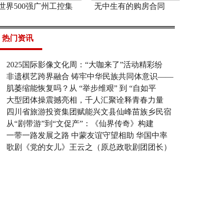
世界500强广州工控集
无中生有的购房合同
热门资讯
2025国际影像文化周：“大咖来了”活动精彩纷
非遗棋艺跨界融合 铸牢中华民族共同体意识——
肌萎缩能恢复吗？从 “举步维艰” 到 “自如平
大型团体操震撼亮相，千人汇聚诠释青春力量
四川省旅游投资集团赋能兴文县仙峰苗族乡民宿
从“剧带游”到“文促产”：《仙界传奇》构建
一带一路发展之路 中蒙友谊守望相助 华国中率
歌剧《党的女儿》王云之（原总政歌剧团团长）