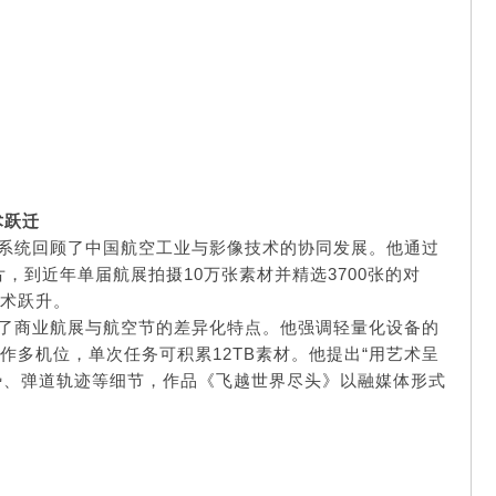
术跃迁
，系统回顾了中国航空工业与影像技术的协同发展。他通过
片，到近年单届航展拍摄10万张素材并精选3700张的对
技术跃升。
析了商业航展与航空节的差异化特点。他强调轻量化设备的
操作多机位，单次任务可积累12TB素材。他提出“用艺术呈
势、弹道轨迹等细节，作品《飞越世界尽头》以融媒体形式