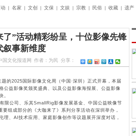
滚动
|
名家
|
文创
|
文保
|
文娱
|
宗教
|
民俗
|
收藏
|
遗产
咖来了”活动精彩纷呈，十位影像先锋
代叙事新维度
中国文化报道网
作者：
为民
分享：
为主题的2025国际影像文化周（中国·深圳）正式开幕，本届
格公益影像奖颁奖盛典、以及公益影像海报展、公益影像
块。
有限公司、乐其SmallRig影像发展基金、中国公益映像节
周重要组成部分的《大咖来了》系列分享活动在深圳举办，
伦理、AI技术应用、家庭影像创作等议题展开深度对话，