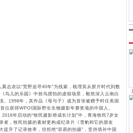
人奚志农以“荒野追寻40年”为线索，梳理其从胶片时代到数
片《鸟儿的乐园》中拴鸟摆拍的虚假场景，毅然深入云南白
。1998年，其作品《母与子》成为首张被赠予时任美国
为首位获得WPOI国际野生生物摄影年赛奖项的中国人。
2016年启动的“牧民摄影师成长计划”中，青海牧民7岁女
录者，牧民拍摄的素材更构成纪录片《雪豹和它的朋友
大提升了记录效率，但拒绝“容易的拍摄”，坚持填补中国