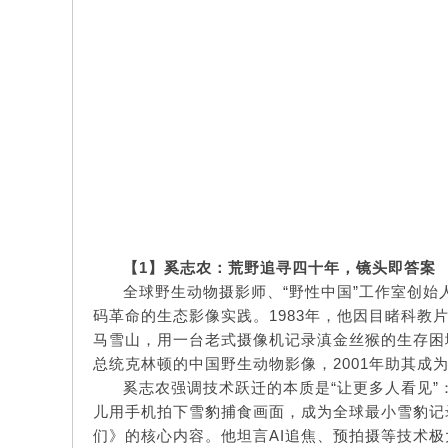
【
1】
奚志农：荒野追寻四十年，镜头即答案
全球野生动物摄影师、“野性中国”工作室创始
码革命的生态影像实践。1983年，他因目睹科教
马雪山，用一台老式摄像机记录滇金丝猴的生存困境
总统克林顿的中国野生动物影像，2001年助其成
奚志农强调技术跃迁的本质是“让更多人看见”：
儿用手机拍下雪豹捕食画面，成为全球最小雪豹记
们》的核心内容。他坦言AI追焦、预拍摄等技术极