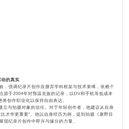
驱动的真实
经验，强调纪录片创作应摒弃学科框架与技术束缚，依赖个
源于2004年对鄂温克族的记录，以DV和手机等低成本
拒绝将创作职业化以保持自由表达。
建立与拍摄对象的信任。对于年轻创作者，他建议从自身
续比才华更重要”。他以自身经历为例，提到拍摄《康野目
展现纪录片创作中即兴与缘分的力量。