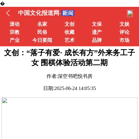
�
中国文化报道网-
滚动
名家
文创
文保
文娱
宗教
民俗
收藏
遗产
评论
产业
今日要闻
艺术
品牌
市场
文创：“落子有爱· 成长有方”外来务工子
女 围棋体验活动第二期
作者:深空书吧悦书房
日期:2025-06-24 14:05:35