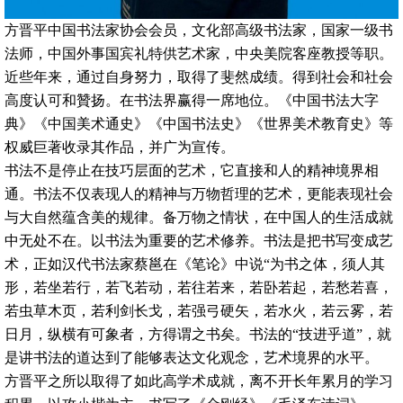
方晋平中国书法家协会会员，文化部高级书法家，国家一级书
法师，中国外事国宾礼特供艺术家，中央美院客座教授等职。
近些年来，通过自身努力，取得了斐然成绩。得到社会和社会
高度认可和贊扬。在书法界赢得一席地位。《中国书法大字
典》《中国美术通史》《中国书法史》《世界美术教育史》等
权威巨著收录其作品，并广为宣传。
书法不是停止在技巧层面的艺术，它直接和人的精神境界相
通。书法不仅表现人的精神与万物哲理的艺术，更能表现社会
与大自然蕴含美的规律。备万物之情状，在中国人的生活成就
中无处不在。以书法为重要的艺术修养。书法是把书写变成艺
术，正如汉代书法家蔡邕在《笔论》中说“为书之体，须人其
形，若坐若行，若飞若动，若往若来，若卧若起，若愁若喜，
若虫草木页，若利剑长戈，若强弓硬矢，若水火，若云雾，若
日月，纵横有可象者，方得谓之书矣。书法的“技进乎道”，就
是讲书法的道达到了能够表达文化观念，艺术境界的水平。
方晋平之所以取得了如此高学术成就，离不开长年累月的学习