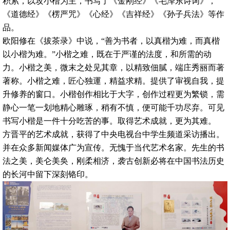
积累，以攻小楷为主，书写了《金刚经》《毛泽东诗词》，
《道德经》《楞严咒》《心经》《吉祥经》《孙子兵法》等作
品。
欧阳修在《拔茶录》中说，“善为书者，以真楷为难，而真楷
以小楷为难。”小楷之难，既在于严谨的法度，和所需的动
力。小楷之美，微末之处见其章，以精致佃膩，端庄秀丽而著
著称。小楷之难，匠心独運，精益求精。提供了审视自我，提
升修养的窗口。小楷创作相比于大字，创作过程更为繁锁，需
静心一笔一划地精心雕琢，稍有不慎，便可能千功尽弃。可见
书写小楷是一件十分吃苦的事。取得艺术成就，更为其难。
方晋平的艺术成就，获得了中央电视台中学生频道采访播出。
并在众多新闻媒体广为宣传。无愧于当代艺术名家。先生的书
法之美，美仑美奂，刚柔相济，袭古创新必将在中国书法历史
的长河中留下深刻铬印。