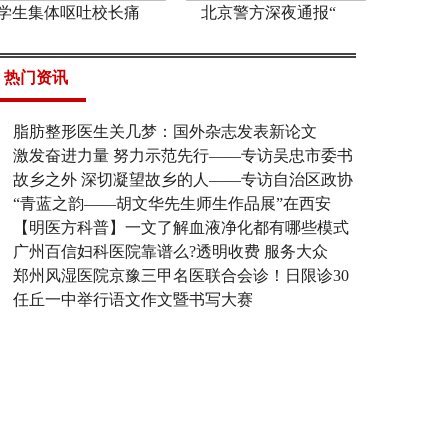
学生集体呕吐校长痛
北京警方深夜通报“
热门资讯
脂肪整形医生关几梦：国外杂志发表新论文
激发奋进力量 努力示范先行——专访吴忠市委书
故乡之外 深切凝望故乡的人——专访自治区政协
“青蓝之韵——胡文华先生师生作品展”在西安
【明医方科普】一文了解血液净化都有哪些模式
广州百信妇科医院靠谱么?透明收费 服务大众
郑州风湿医院京豫三甲名医联合会诊！日限诊30
任丘一中举行语文作文暨书写大赛