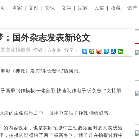
滚动
|
名家
|
文创
|
文保
|
文娱
|
宗教
|
民俗
|
收藏
|
遗产
梦：国外杂志发表新论文
中国文化报道网
作者：
Admin
分享：
电影《搜救》发布“生命禁地”版海报。
子画册制作模板一键套用,快速制作电子版杂志^^支持朋
冰湖的生命禁地之中，眼神中充满了挣扎和绝望感。
救》的内容设定，也是实际拍摄中主创必须面对的真实残酷
里，拍摄周期横跨了两个极寒冬季。甄子丹在拍摄过程中