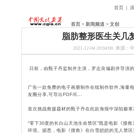
首页
|
首页
>
新闻频道
>
文创
脂肪整形医生关几
2021-12-04 20:04:00
来源：
日前，由甄子丹监制并主演，罗志良编剧并导演的
广告一款免费的电子画册制作在线制作软件,海量电
友圈分享,可导出PDF/E...
首次挑战救援题材的甄子丹在此款海报中深陷极寒
“零下30度的长白山天池生命禁区”既是电影《搜
环境。据悉，电影《搜救》在白雪皑皑的无人禁区