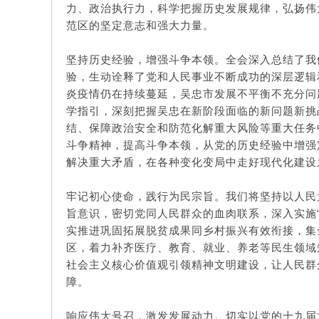
力、政治执行力，科学把握历史发展规律，弘扬伟
范区的坚定意志和强大力量。
坚持历史经验，增强斗争本领。全会深入总结了我
验，生动诠释了党和人民事业不断成功的深层逻辑
炎疫情仍在持续蔓延，吴忠市发展不平衡不充分问
学指引，深刻把握吴忠在新阶段面临的新问题新挑
结、保障政治安全和防范化解重大风险等重大任务
斗争精神，提高斗争本领，从党的历史经验中增强
解决重大矛盾，在各种变化变局中走好现代化建设
牢记初心使命，践行为民宗旨。我们将坚持以人民
旨意识，密切党同人民群众的血肉联系，深入实施“
实推进巩固拓展脱贫成果同乡村振兴有效衔接，集
区，着力补齐医疗、教育、就业、养老等民生领域
社会主义核心价值观引领精神文明建设，让人民群
障。
响应伟大号召，激发发展动力。切实以党的十九届