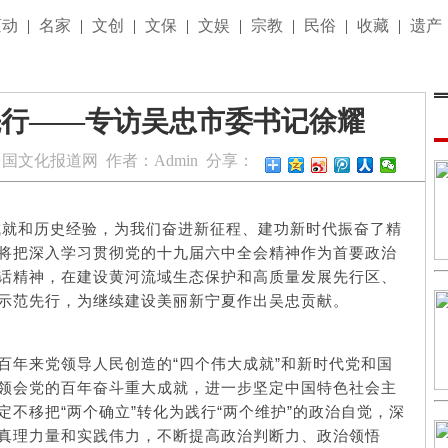
滚动
|
名家
|
文创
|
文保
|
文娱
|
宗教
|
民俗
|
收藏
|
遗产
先行——专访吴忠市委书记徐耀
中国文化报道网
作者：
Admin
分享：
就和历史经验，为我们奋进新征程、建功新时代振奋了精
将把深入学习贯彻党的十九届六中全会精神作为首要政治
话精神，在建设黄河流域生态保护和高质量发展先行区、
示范先行，为继续建设美丽新宁夏作出吴忠贡献。
百年来党领导人民创造的“四个伟大成就”和新时代党和国
领会党的百年奋斗重大成就，进一步坚定中国特色社会主
不移把“两个确立”转化为践行“两个维护”的政治自觉，深
真理力量和实践伟力，不断提高政治判断力、政治领悟