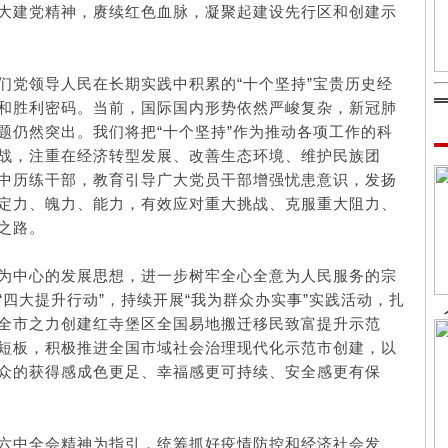
大建党精神，赓续红色血脉，凝聚起建设先行区和创建示
们党领导人民在长期实践中积累的“十个坚持”宝贵历史经
和胜利密码。当前，国际国内形势依然严峻复杂，新冠肺
题仍然突出。我们将把“十个坚持”作为推动各项工作的科
战，注重在经济转型发展、改善生态环境、维护民族团
中历练干部，教育引导广大党员干部增强忧患意识，发扬
定力、魄力、能力，有效应对重大挑战、克服重大阻力、
之路。
为中心的发展思想，进一步树牢全心全意为人民服务的宗
四大提升行动”，持续开展“我为群众办实事”实践活动，扎
全市之力创建红寺堡区全国易地搬迁移民致富提升示范
短板，积极推进全国市域社会治理现代化示范市创建，以
众的获得感成色更足、幸福感更可持续、安全感更有保
六中全会精神为指引，统筹抓好疫情防控和经济社会发