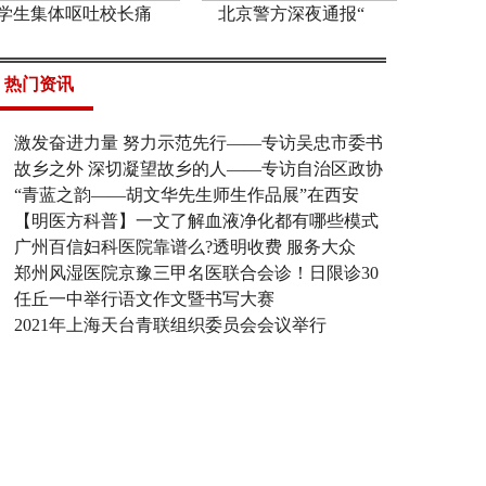
学生集体呕吐校长痛
北京警方深夜通报“
热门资讯
激发奋进力量 努力示范先行——专访吴忠市委书
故乡之外 深切凝望故乡的人——专访自治区政协
“青蓝之韵——胡文华先生师生作品展”在西安
【明医方科普】一文了解血液净化都有哪些模式
广州百信妇科医院靠谱么?透明收费 服务大众
郑州风湿医院京豫三甲名医联合会诊！日限诊30
任丘一中举行语文作文暨书写大赛
2021年上海天台青联组织委员会会议举行