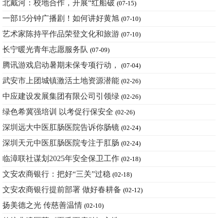
北戴河：校地合作，开展“红船破
(07-15)
一部15分钟广播剧！如何讲好黄旭
(07-10)
艺术家陈持平作品荣登文化和旅游
(07-10)
长宁暖光青年志愿服务队
(07-09)
腾讯游戏启动暑期未保专项行动，
(07-04)
武安市上团城镇激活土地资源潜能
(02-26)
中应建设发展集团有限公司引领绿
(02-26)
绿色希冀强培训 以考促行保安全
(02-26)
深圳远大中医肛肠医院告诉你肠镜
(02-24)
深圳天元中医肛肠医院专注于肛肠
(02-24)
临漳联社谋划2025年安全保卫工作
(02-18)
文安农商银行：把好“三关”过稳
(02-18)
文安农商银行提前部署 做好春耕备
(02-12)
扬美德之光 传慈善温情
(02-10)