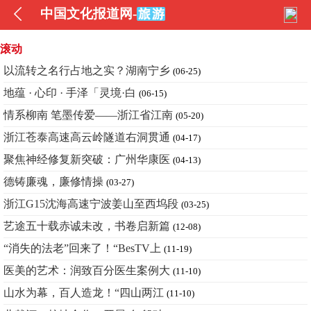
中国文化报道网-
滚动
以流转之名行占地之实？湖南宁乡
(06-25)
地蕴 · 心印 · 手泽「灵境·白
(06-15)
情系柳南 笔墨传爱——浙江省江南
(05-20)
浙江苍泰高速高云岭隧道右洞贯通
(04-17)
聚焦神经修复新突破：广州华康医
(04-13)
德铸廉魂，廉修情操
(03-27)
浙江G15沈海高速宁波姜山至西坞段
(03-25)
艺途五十载赤诚未改，书卷启新篇
(12-08)
“消失的法老”回来了！“BesTV上
(11-19)
医美的艺术：润致百分医生案例大
(11-10)
山水为幕，百人造龙！“四山两江
(11-10)