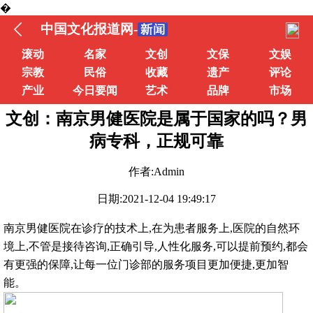
�
中国文化报道网-
滚动
名家
文创
文保
文娱
宗教
民俗
收藏
遗产
评论
产业
今日要闻
艺术
品牌
市场
文创：南京男健医院是属于国家的吗？男
病专科，正规可靠
作者:Admin
日期:2021-12-04 19:49:17
南京男健医院在诊疗的技术上,在为患者服务上,医院的自然环
境上,不管是接待咨询,正确引导,人性化服务,可以提前预约,都会
有更强的保障,让每一位门诊部的服务项目更加便捷,更加智
能。