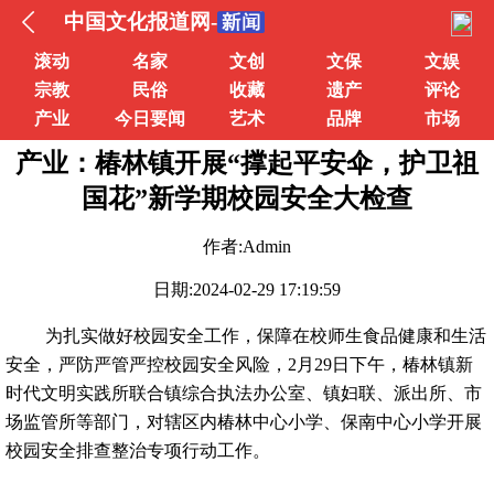
中国文化报道网-
滚动
名家
文创
文保
文娱
宗教
民俗
收藏
遗产
评论
产业
今日要闻
艺术
品牌
市场
产业：椿林镇开展“撑起平安伞，护卫祖
国花”新学期校园安全大检查
作者:Admin
日期:2024-02-29 17:19:59
为扎实做好校园安全工作，保障在校师生食品健康和生活
安全，严防严管严控校园安全风险，2月29日下午，椿林镇新
时代文明实践所联合镇综合执法办公室、镇妇联、派出所、市
场监管所等部门，对辖区内椿林中心小学、保南中心小学开展
校园安全排查整治专项行动工作。