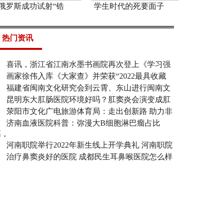
俄罗斯成功试射“锆
学生时代的死要面子
热门资讯
喜讯，浙江省江南水墨书画院再次登上《学习强
画家徐伟入库《大家查》并荣获“2022最具收藏
福建省闽南文化研究会到云霄、东山进行闽南文
昆明东大肛肠医院环境好吗？肛窦炎会演变成肛
荥阳市文化广电旅游体育局：走出创新路 助力非
济南血液医院科普：弥漫大B细胞淋巴瘤占比
高，
河南职院举行2022年新生线上开学典礼 河南职院
治疗鼻窦炎好的医院 成都民生耳鼻喉医院怎么样