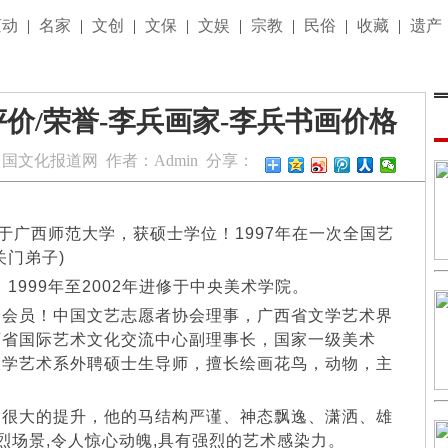
滚动
|
名家
|
文创
|
文保
|
文娱
|
宗教
|
民俗
|
收藏
|
遗产
评价/荣誉-李兵画家-李兵书画价格
中国文化报道网
作者：
Admin
分享：
于广西师范大学，获硕士学位！1997年在一次全国艺
关门弟子)
999年至2002年进修于中央美术学院。
会员！中国文艺志愿者协会理事，广西省文学艺术界
西省国际艺术文化交流中心副理事长，国家一级美术
大学艺术系外聘硕士生导师，擅长绘画花鸟，动物，主
很大的提升，他的马结构严谨、神态飘逸、潇洒、雄
烈场景,令人惊心动魄,具有强烈的艺术感染力。