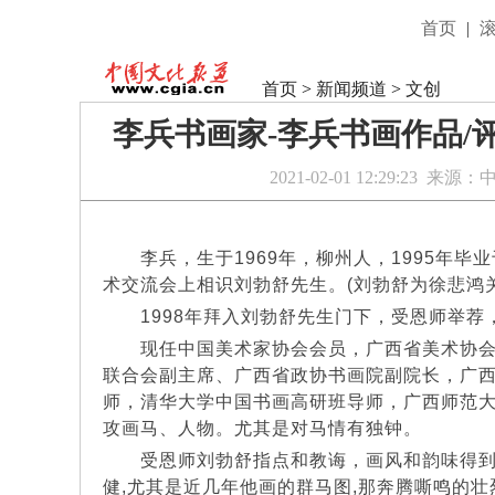
首页
|
首页
>
新闻频道
>
文创
李兵书画家-李兵书画作品/
2021-02-01 12:29:23
来源：
李兵，生于1969年，柳州人，1995年毕业
术交流会上相识刘勃舒先生。(刘勃舒为徐悲鸿
1998年拜入刘勃舒先生门下，受恩师举荐，1
现任中国美术家协会会员，广西省美术协会
联合会副主席、广西省政协书画院副院长，广
师，清华大学中国书画高研班导师，广西师范
攻画马、人物。尤其是对马情有独钟。
受恩师刘勃舒指点和教诲，画风和韵味得到
健,尤其是近几年他画的群马图,那奔腾嘶鸣的壮