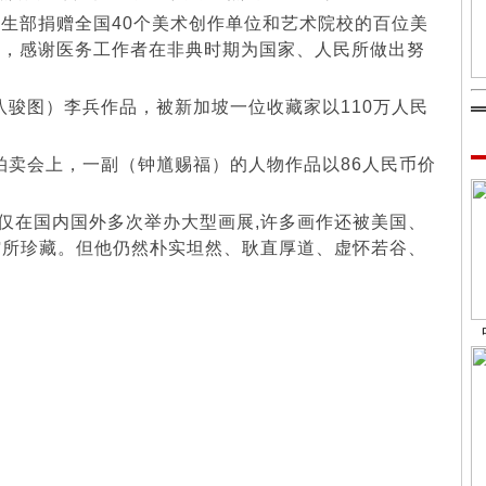
生部捐赠全国40个美术创作单位和艺术院校的百位美
之多，感谢医务工作者在非典时期为国家、人民所做出努
骏图）李兵作品，被新加坡一位收藏家以110万人民
卖会上，一副（钟馗赐福）的人物作品以86人民币价
不仅在国内国外多次举办大型画展,许多画作还被美国、
馆所珍藏。但他仍然朴实坦然、耿直厚道、虚怀若谷、