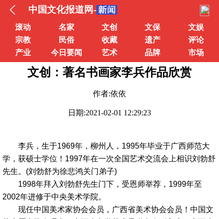
中国文化报道网-
滚动
名家
文创
文保
文娱
宗教
民俗
收藏
遗产
评论
产业
今日要闻
艺术
品牌
市场
文创：著名书画家李兵作品欣赏
作者:依依
日期:2021-02-01 12:29:23
李兵，生于1969年，柳州人，1995年毕业于广西师范大
学，获硕士学位！1997年在一次全国艺术交流会上相识刘勃舒
先生。(刘勃舒为徐悲鸿关门弟子)
1998年拜入刘勃舒先生门下，受恩师举荐，1999年至
2002年进修于中央美术学院。
现任中国美术家协会会员，广西省美术协会会员！中国文