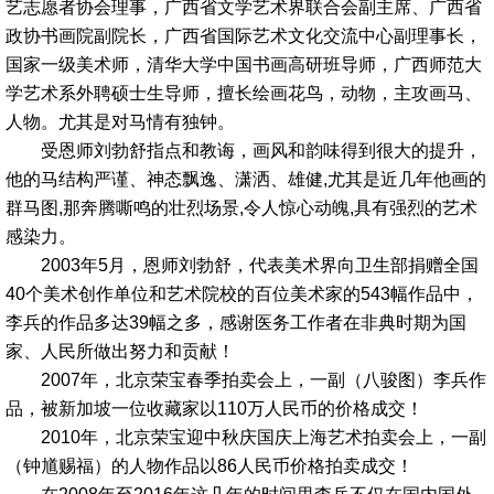
艺志愿者协会理事，广西省文学艺术界联合会副主席、广西省
政协书画院副院长，广西省国际艺术文化交流中心副理事长，
国家一级美术师，清华大学中国书画高研班导师，广西师范大
学艺术系外聘硕士生导师，擅长绘画花鸟，动物，主攻画马、
人物。尤其是对马情有独钟。
受恩师刘勃舒指点和教诲，画风和韵味得到很大的提升，
他的马结构严谨、神态飘逸、潇洒、雄健,尤其是近几年他画的
群马图,那奔腾嘶鸣的壮烈场景,令人惊心动魄,具有强烈的艺术
感染力。
2003年5月，恩师刘勃舒，代表美术界向卫生部捐赠全国
40个美术创作单位和艺术院校的百位美术家的543幅作品中，
李兵的作品多达39幅之多，感谢医务工作者在非典时期为国
家、人民所做出努力和贡献！
2007年，北京荣宝春季拍卖会上，一副（八骏图）李兵作
品，被新加坡一位收藏家以110万人民币的价格成交！
2010年，北京荣宝迎中秋庆国庆上海艺术拍卖会上，一副
（钟馗赐福）的人物作品以86人民币价格拍卖成交！